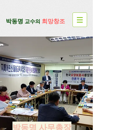
google-site-verification=lUax-
TmVmB2pe1BENM0elBbRYE5kDaKXLTRi7xcacxI
google-site-
verification=4u3_jbsnYaeGGs32JV5SYTo_mHzlbQBl6OygXhmgX7c
​박동명
희망창조
교수의
박동명 사무총장