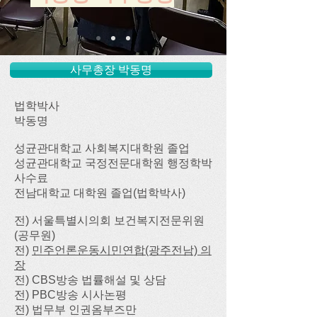
사무총장 박동명
법학박사
박동명
성균관대학교 사회복지대학원 졸업
​성균관대학교 국정전문대학원 행정학박
사수료
전남대학교 대학원 졸업(법학박사)
전) 서울특별시의회 보건복지전문위원
(공무원)
전)
민주언론운동시민연합(광주전남) 의
장
전) CBS방송 법률해설 및 상담
전) PBC방송 시사논평
전) 법무부 인권옴부즈만