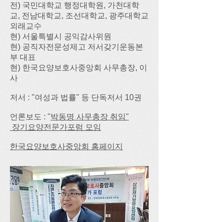
​전) 국민대학교 행정대학원, 가천대학
교, 전남대학교, 조선대학교, 광주대학교
외래교수
현) 서울특별시 공익감사위원
현) 공직자전문성제고 저서갖기운동본
부 대표
​현) 한국요양보호사중앙회 사무총장, 이
사
​저서 : "여성과 법률" 등 단독저서 10권
언론보도 : "​
박동명 사무총장 취임"
​
장기요양전문가포럼 모임
​한국요양보호사중앙회 홈페이지