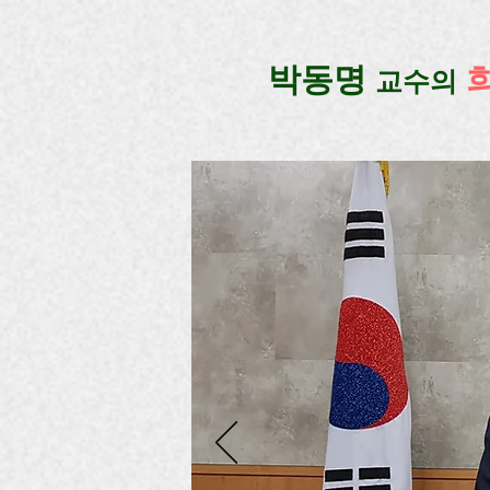
google-site-verification=lUax-TmVmB2pe1BENM0elBbRYE5kDaKXLTRi7xcacxI
google-site-ver
​박동명
교수의