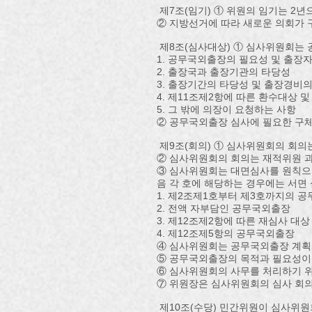
제7조(임기) ① 위원의 임기는 2년
② 지방선거에 따라 새로운 의회가 
제8조(심사대상) ① 심사위원회는 
1. 공무국외출장의 필요성 및 출장
2. 출장국과 출장기관의 타당성
3. 출장기간의 타당성 및 출장경비
4. 제11조제2항에 따른 환수대상 
5. 그 밖에 의장이 요청하는 사항
② 공무국외출장 심사에 필요한 구체
제9조(회의) ① 심사위원회의 회의
② 심사위원회의 회의는 재적위원 과
③ 심사위원회는 대면심사를 원칙으로
음 각 호에 해당하는 경우에는 서면 
1. 제2조제1호부터 제3호까지의 
2. 전액 자부담인 공무국외출장
3. 제12조제2항에 따른 재심사 대상
4. 제12조제5항의 공무국외출장
④ 심사위원회는 공무국외출장 계획
⑤ 공무국외출장의 목적과 필요성이
⑥ 심사위원회의 사무를 처리하기 위
⑦ 위원장은 심사위원회의 심사 회
제10조(수당) 민간위원이 심사위