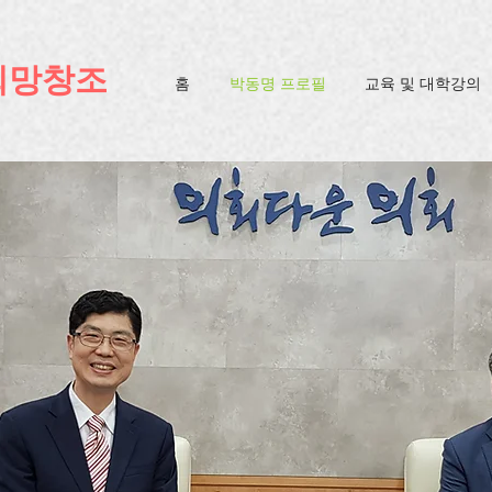
ification=4u3_jbsnYaeGGs32JV5SYTo_mHzlbQBl6OygXhmgX7c
희망창조
홈
박동명 프로필
교육 및 대학강의