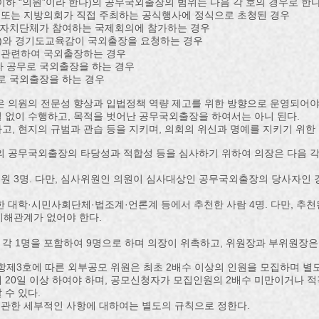
하 “의원”이라 한다)의 공무국외출장의 범위는 다음 각 호의 경우로 한다
 또는 지방의회가 직접 주최하는 공식행사에 정식으로 초청된 경우
지방자치단체가 참여하는 국제회의에 참가하는 경우
한다)와 경기도교육감이 국외출장을 요청하는 경우
와 관련하여 국외출장하는 경우
라 공무로 국외출장을 하는 경우
무로 국외출장을 하는 경우
은 의원의 전문성 향상과 입법정책 역량 제고를 위한 방향으로 운영되어야
 없이 수행하고, 목적을 벗어난 공무국외출장을 하여서는 아니 된다.
고, 현지의 규범과 관습 등을 지키며, 의회의 위신과 명예를 지키기 위한 
의 공무국외출장의 타당성과 적합성 등을 심사하기 위하여 의장은 다음 
의원 3명. 다만, 심사위원인 의원이 심사대상인 공무국외출장의 당사자인
소재한 대학·시민사회단체·법조계·언론계 등에서 추천한 사람 4명. 다만, 
이해관계가 없어야 한다.
각 1명을 포함하여 9명으로 하며 의장이 위촉하고, 위원장과 부위원장은 
1항제3호에 따른 외부공모 위원은 최초 2배수 이상의 인원을 모집하며 별
 20일 이상 하여야 하며, 공모신청자가 모집인원의 2배수 미만이거나 
 수 있다.
에 관한 세부적인 사항에 대하여는 별도의 규칙으로 정한다.