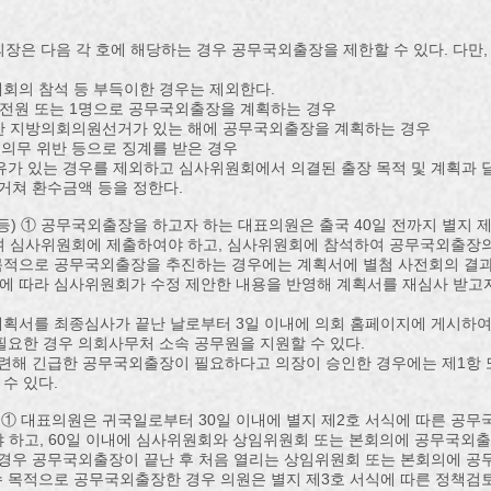
의장은 다음 각 호에 해당하는 경우 공무국외출장을 제한할 수 있다. 다만
국제회의 참석 등 부득이한 경우는 제외한다.
원 전원 또는 1명으로 공무국외출장을 계획하는 경우
의한 지방의회의원선거가 있는 해에 공무국외출장을 계획하는 경우
지의무 위반 등으로 징계를 받은 경우
유가 있는 경우를 제외하고 심사위원회에서 의결된 출장 목적 및 계획과 
거쳐 환수금액 등을 정한다.
등) ① 공무국외출장을 하고자 하는 대표의원은 출국 40일 전까지 별지 
하여 심사위원회에 제출하여야 하고, 심사위원회에 참석하여 공무국외출장의
 목적으로 공무국외출장을 추진하는 경우에는 계획서에 별첨 사전회의 결과
항에 따라 심사위원회가 수정 제안한 내용을 반영해 계획서를 재심사 받고자
획서를 최종심사가 끝난 날로부터 3일 이내에 의회 홈페이지에 게시하여
필요한 경우 의회사무처 소속 공무원을 지원할 수 있다.
관련해 긴급한 공무국외출장이 필요하다고 의장이 승인한 경우에는 제1항 
수 있다.
 ① 대표의원은 귀국일로부터 30일 이내에 별지 제2호 서식에 따른 공무
 하고, 60일 이내에 심사위원회와 상임위원회 또는 본회의에 공무국외출장
 경우 공무국외출장이 끝난 후 처음 열리는 상임위원회 또는 본회의에 공
연수 목적으로 공무국외출장한 경우 의원은 별지 제3호 서식에 따른 정