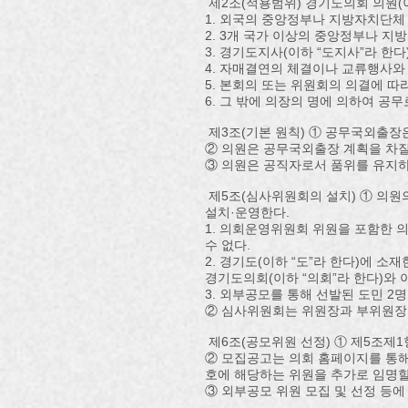
제2조(적용범위) 경기도의회 의원(이
1. 외국의 중앙정부나 지방자치단체
2. 3개 국가 이상의 중앙정부나 
3. 경기도지사(이하 “도지사”라 
4. 자매결연의 체결이나 교류행사
5. 본회의 또는 위원회의 의결에 따
6. 그 밖에 의장의 명에 의하여 공
제3조(기본 원칙) ① 공무국외출장
② 의원은 공무국외출장 계획을 차질
③ 의원은 공직자로서 품위를 유지하
제5조(심사위원회의 설치) ① 의원
설치·운영한다.
1. 의회운영위원회 위원을 포함한 
수 없다.
2. 경기도(이하 “도”라 한다)에 
경기도의회(이하 “의회”라 한다)와 
3. 외부공모를 통해 선발된 도민 2명
② 심사위원회는 위원장과 부위원장 
제6조(공모위원 선정) ① 제5조제
② 모집공고는 의회 홈페이지를 통해
호에 해당하는 위원을 추가로 임명할
③ 외부공모 위원 모집 및 선정 등