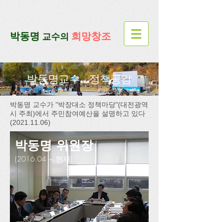
google-site-verification=lUax-
TmVmB2pe1BENM0elBbRYE5kDaKXLTRi7xcacxI
google-site-
verification=4u3_jbsnYaeGGs32JV5SYTo_mHzlbQBl6OygXhmgX7c
​박동명
희망창조
교수의
박동명교수...정책공감
박동명 교수가 "박장대소 정책마당"(대전광역
시 주최)에서 주민참여예산을 설명하고 있다
(2021.11.06)
박동명 위원장
(2016.04 ~ 현재)