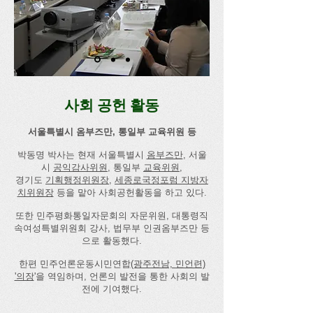
사회 공헌 활동
서울특별시 옴부즈만, 통일부 교육위원 등​
박동명 박사는 현재 서울특별시
옴부즈만
, 서울
시
공익감사위원
, 통일부
교육위원
,
경기도
기획행정위원장
,
세종로국정포럼 지방자
치위원장
등을 맡아 사회공헌활동을 하고 있다.
또한 민주평화통일자문회의 자문위원, 대통령직
속여성특별위원회 강사, 법무부 인권옴부즈만 등
으로 활동했다.
​한편 민주언론운동시민연합
(광주전남, 민언련)
'의장
'을 역임하며, 언론의 발전을 통한 사회의 발
전에 기여했다.