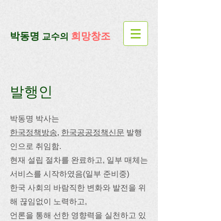
google-site-verification=lUax-
TmVmB2pe1BENM0elBbRYE5kDaKXLTRi7xcacxI
google-site-
verification=4u3_jbsnYaeGGs32JV5SYTo_mHzlbQBl6OygXhmgX7c
​박동명
희망창조
교수의
​발행인
박동명 박사는
한국정책방송
,
한국공공정책신문
발행
인으로 취임함.
현재 설립 절차를 완료하고, 일부 매체는
서비스를 시작하였음(일부 준비중)
한국 사회의 바람직한 변화와 발전을 위
해 끊임없이 노력하고,
언론을 통해 선한 영향력을 실천하고 있