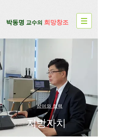
google-site-verification=lUax-
TmVmB2pe1BENM0elBbRYE5kDaKXLTRi7xcacxI
google-site-
verification=4u3_jbsnYaeGGs32JV5SYTo_mHzlbQBl6OygXhmgX7c
​박동명
희망창조
교수의
참여와 협력
지방자치