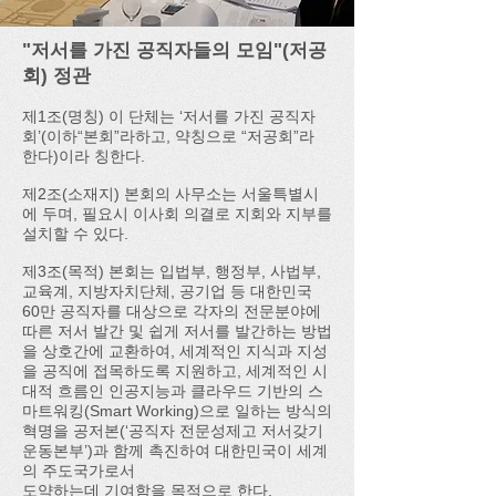
"저서를 가진 공직자들의 모임"(저공
회) 정관
제1조(명칭) 이 단체는 ‘저서를 가진 공직자
회’(이하“본회”라하고, 약칭으로 “저공회”라
한다)이라 칭한다.
제2조(소재지) 본회의 사무소는 서울특별시
에 두며, 필요시 이사회 의결로 지회와 지부를
설치할 수 있다.
제3조(목적) 본회는 입법부, 행정부, 사법부,
교육계, 지방자치단체, 공기업 등 대한민국
60만 공직자를 대상으로 각자의 전문분야에
따른 저서 발간 및 쉽게 저서를 발간하는 방법
을 상호간에 교환하여, 세계적인 지식과 지성
을 공직에 접목하도록 지원하고, 세계적인 시
대적 흐름인 인공지능과 클라우드 기반의 스
마트워킹(Smart Working)으로 일하는 방식의
혁명을 공저본(‘공직자 전문성제고 저서갖기
운동본부’)과 함께 촉진하여 대한민국이 세계
의 주도국가로서
도약하는데 기여함을 목적으로 한다.