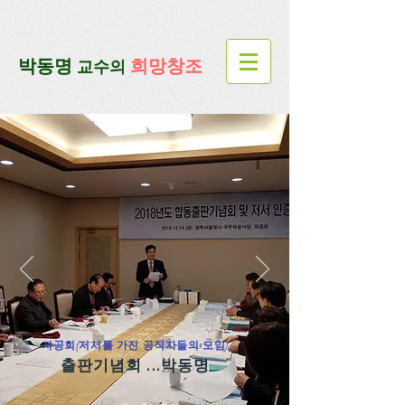
google-site-verification=lUax-
TmVmB2pe1BENM0elBbRYE5kDaKXLTRi7xcacxI
google-site-
verification=4u3_jbsnYaeGGs32JV5SYTo_mHzlbQBl6OygXhmgX7c
​박동명
희망창조
교수의
저공회(저서를 가진 공직자들의 모임)
출판기념회 ...박동명