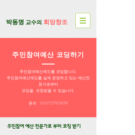
google-site-verification=lUax-
TmVmB2pe1BENM0elBbRYE5kDaKXLTRi7xcacxI
google-site-
verification=4u3_jbsnYaeGGs32JV5SYTo_mHzlbQBl6OygXhmgX7c
​박동명
희망창조
교수의
주민참여예산 코딩하기
주민참여예산제도를 코딩합니다.
주민참여예산제도를 실제 운영하고 있는 예산전
문가로부터
코딩을 코칭받을 수 있습니다.
​문의 :
010-7579-5959
​ 주민참여 예산 전문가로 부터 코칭 받기