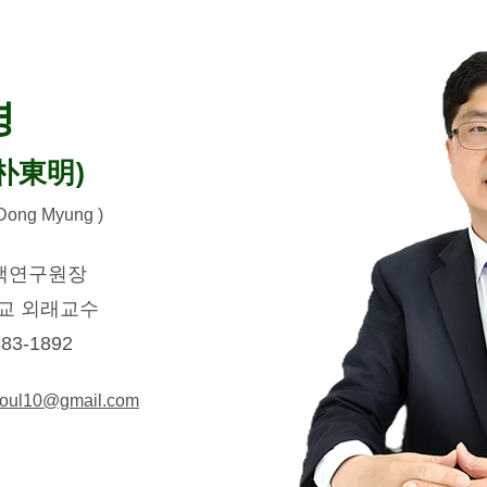
명
: 朴東明)
Dong Myung )
책연구원장
학교 외래교수
83-1892
oul10@gmail.com