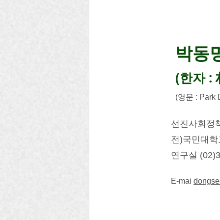
​박동
​(한자 
(영문 : Park 
선진사회정
​전)국민대
​연구실 (02)3
E-mai
dongse