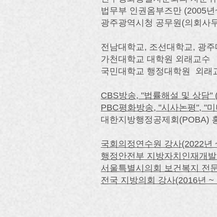
​법무부 인권옴부즈만 (2005년~
광주광역시청 공무원(의회사무처, 2
​전남대학교, 조선대학교, 광
가천대학교 대학원 외래교수
국민대학교 행정대학원 외래
CBS방송, "법률해설 및 상담" (
PBC평화방송, "시사논평", "미
대한지방행정공제회(POBA) 홍보
국회의정연수원 강사(2022년 
행정안전부 지방자치인재개발
서울특별시의회 보건복지 전문위원
전국 지방의회 강사(2016년 ~