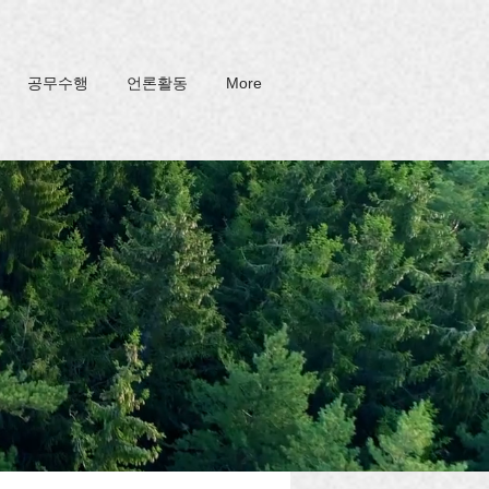
공무수행
언론활동
More