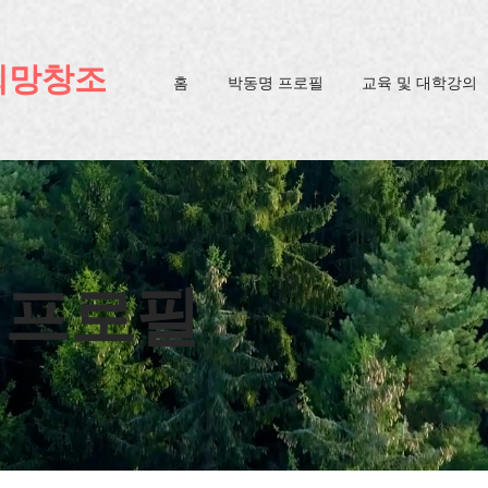
ification=4u3_jbsnYaeGGs32JV5SYTo_mHzlbQBl6OygXhmgX7c
희망창조
홈
박동명 프로필
교육 및 대학강의
 프로필