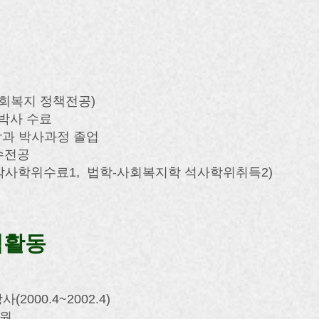
회복지 정책전공)
박사 수료
학과 박사과정 졸업
수전공​
학박사학위수료1, 법학-사회복지학 석사학위취득2)
직활동
000.4~2002.4)
원