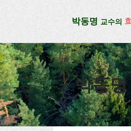
google-site-verification=lUax-TmVmB2pe1BENM0elBbRYE5kDaKXLTRi7xcacxI
google-site-ver
​박동명
교수의
박동명