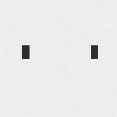
럼
수
으
연
도
로
재
서
선
선
정
교
정
된
회
작
작
담
품
품
장
(서
이
울
높
시
현
아
장
대
만
표
사
가
창)
즐거운 법률여행
현대생활과 
회
고
에
CBS
현
있
요
서
광
대
어
즘
나
주
사
세
우
타
방
회
상
리
나
송
에
사
가
는
의
서
람
정
양
교
나
들
이
성
양
타
이
심
평
과
나
접
각
등
여
는
근
한
문
성,
청
하
위
제
문
소
기
기
를
화
년
에
를
비
중
성
는
겪
롯
심
매