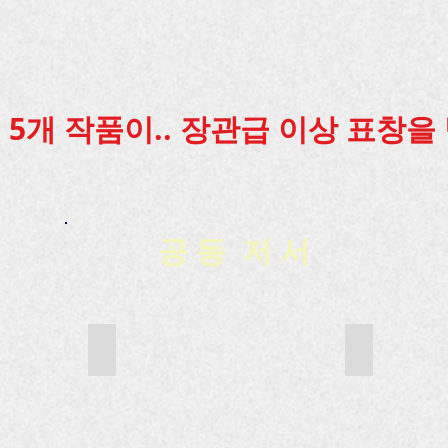
너
고
하
프
매
무
있
여,
로
(원
어
다.
자
그
조
려
이
기
램
교
운
혼,
결
인
제)
실
가
정
'클
를
정
정
권,
릭!
비
이
폭
5개 작품이.. 장관급 이상 표창을 
양
CBS'에
롯
다.
력,
심
서
하
이
아
의
2002
여,
제
동
자
년
남
가
학
유,
5
녀
족,
대,
혼
월
평
이
자
인,
부
등,
웃
살
이
터
혼
공 동 저 서
과
등
혼,
2003
인,
교
으
소
년
소
회
로
비
5
비
간
얼
자
월
자
에
룩
보
까
보
불
지
호,
지
호,
신
고
인
주민참여예산제(근간예정)
50플러스 인
교
1
교
의
있
통
년
통
벽
으
사
간
사
을
며,
고,
의
고,
허
가
의
방
의
물
정
료
송
료
어
에
과
내
과