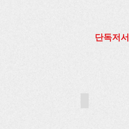
면
도
서
서,
록
출
연
하
연
구
자’라
하
저
는
고
술
시
있
우
각
는
수
단독저서 
과
저
공
사
자
무
회
가
원
법
가
으
의
정
로
이
의
선
념
사
정
을
랑
반
과
영
행
하
복
려
을
고
위
하
한
대한민국 파트너 외국
였
법
다.
률
(2019.
여
정
노
성
보
드
이
를
미
가
제
사
공
디