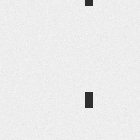
전
국
공
무
원
문
예
대
전
우
수
상
수
상
작
품
(행
정
자
치
거꾸로 세상보기
부
*
장
서
관
울
상
특
수
별
상)
시
우