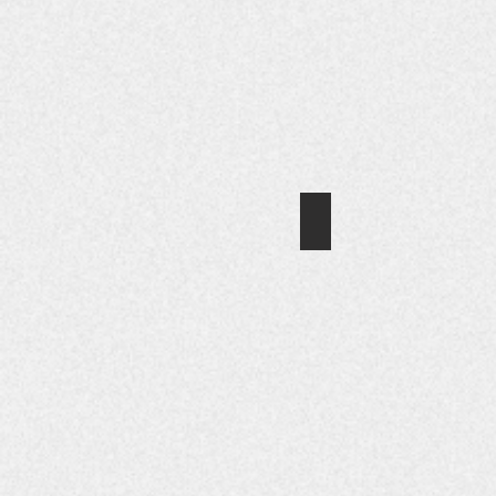
수
이
도
책
서
은
선
저
정
자
작
가
품
서
(서
울
울
특
특
별
별
시
시
청
장
클릭! 가정법률
에
표
근
cbs
창)
무
광
하
주
*
면
방
서
서
송
울
‘여
의
시
성
인
공
이
기
무
행
프
원
복
로
으
한
그
로
사
램
근
회
인
무
가
"Click
하
되
CBS"에