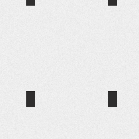
*
서
서
울
울
특
특
별
별
시
시
우
장
수
표
도
창
서
수
선
상
정
작
작
품
품
*
(서
서
울
울
특
특
별
별
시
시
장
연
표
건강한 교회가 부흥한다
가정은 축복
구
창)
*
*
저
기
서
술
독
울
우
교
특
수
신
별
공
문
시
무
칼
우
원