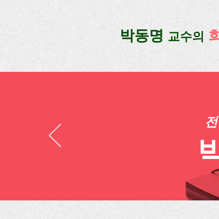
google-site-verification=lUax-TmVmB2pe1BENM0elBbRYE5kDaKXLTRi7xcacxI
google-site-ver
​박동명
교수의
전