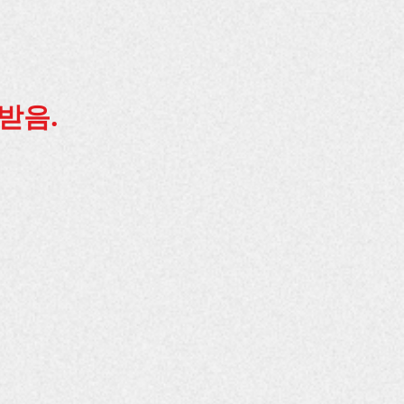
받음.
생(근간예정)