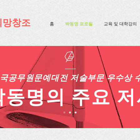
ification=4u3_jbsnYaeGGs32JV5SYTo_mHzlbQBl6OygXhmgX7c
희망창조
홈
박동명 프로필
교육 및 대학강의
국공무원문예대전 저술부문 우수상 
박동명의 주요 저