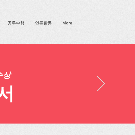
공무수행
언론활동
More
수상
서