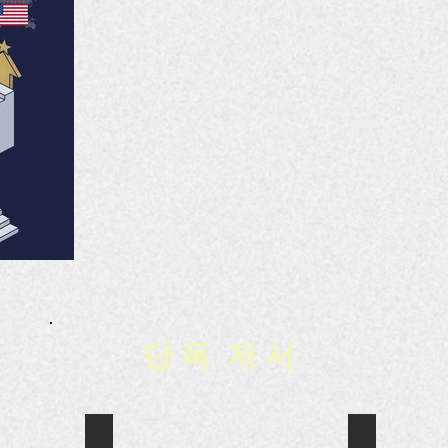
단 독 저 서
현대생활과 법률
언론개혁, 