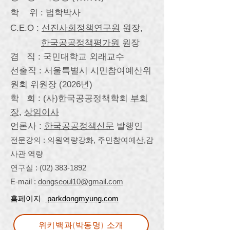
학 위 : 법학박사
C.E.O :
선진사회정책연구원
원장,
한국공공정책평가원
원장
겸 직 : 국민대학교 외래교수
선출직 : 서울특별시 시민참여예산위
원회 위원장 (2026년)
학 회 : (사)한국공공정책학회
부회
장
,
상임이사
언론사 :
한국공공정책신문
발행인
전문강의 : 의원역량강화, 주민참여예산,
감
사관 역량
연구실 :
(02) 383-1892
E-mail :
dongseoul10@gmail.com
홈페이지
parkdongmyung.com
위키백과(박동명) 소개