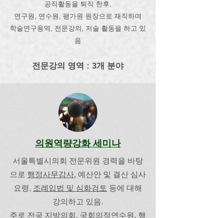
공직활동을 퇴직 한후,
연구원, 연수원, 평가원 원장으로 재직하며
학술연구용역, 전문강의, 저술 활동을 하고 있
음
​전문강의 영역 : 3개 분야
의원역량강화 세미나
서울특별시의회 전문위원 경력을 바탕
으로
행정사무감사
, 예산안 및 결산 심사
요령,
조례입법 및 심화검토
등에 대해
강의하고 있음.
주로 전국 지방의회,
국회의정연수원
,
행