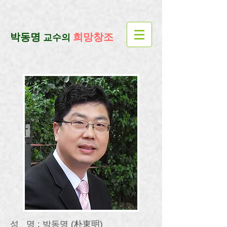
google-site-verification=lUax-
TmVmB2pe1BENM0elBbRYE5kDaKXLTRi7xcacxI
google-site-
verification=4u3_jbsnYaeGGs32JV5SYTo_mHzlbQBl6OygXhmgX7c
​박동명
희망창조
교수의
성 명 : 박동명 (朴東明)