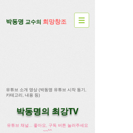
google-site-verification=lUax-
TmVmB2pe1BENM0elBbRYE5kDaKXLTRi7xcacxI
google-site-
verification=4u3_jbsnYaeGGs32JV5SYTo_mHzlbQBl6OygXhmgX7c
​박동명
희망창조
교수의
유튜브 소개 영상 (박동명 유튜브 시작 동기,
카테고리, 내용 등)
박동명의 최강TV
유튜브 채널... 좋아요, 구독 버튼 눌러주세요
~~^^