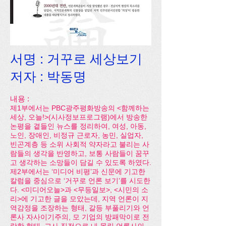
서명 : 거꾸로 세상보기
저
자 : 박동명
내용 :
제1부에서는 PBC광주평화방송의 <함께하는
세상, 오늘!>(시사정보프로그램)에서 방송한
논평을 곁들인 뉴스를 정리하여, 여성, 아동,
노인, 장애인, 비정규 근로자, 농민, 실업자,
빈곤계층 등 소위 사회적 약자라고 불리는 사
람들의 생각을 반영하고, 보통 사람들이 꿈꾸
고 생각하는 소망들이 담길 수 있도록 하였다.
제2부에서는 ‘미디어 비평’과 신문에 기고한
칼럼을 중심으로 ‘거꾸로 언론 보기’를 시도한
다. <미디어오늘>과 <무등일보>, <시민의 소
리>에 기고한 글을 모았는데, 지역 언론이 지
역감정을 조장하는 형태, 갈등 부풀리기와 언
론사 자사이기주의, 모 기업의 방패막이로 전