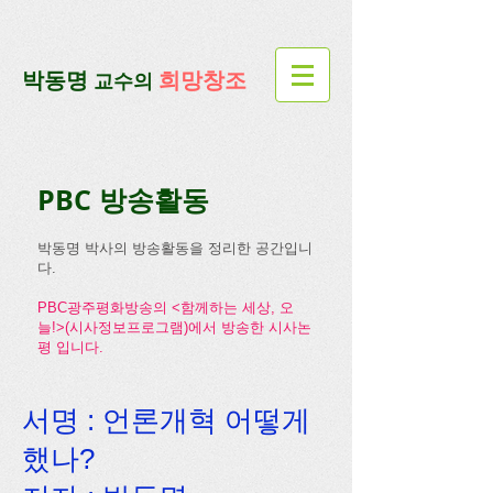
google-site-verification=lUax-
TmVmB2pe1BENM0elBbRYE5kDaKXLTRi7xcacxI
google-site-
verification=4u3_jbsnYaeGGs32JV5SYTo_mHzlbQBl6OygXhmgX7c
​박동명
희망창조
교수의
PBC 방송활동
박동명 박사의 방송활동을 정리한 공간입니
다.
PBC광주평화방송의 <함께하는 세상, 오
늘!>(시사정보프로그램)에서 방송한 시사논
평 입니다.
서명 : 언론개혁 어떻게
했나?