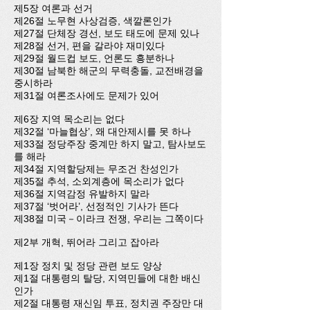
제5장 여론과 선거
제26절 노무현 사상검증, 색깔론인가
제27절 단체장 경선, 보도 태도에 문제 있나
제28절 선거, 편을 갈라야 재미있다
제29절 월드컵 보도, 언론도 흥분하나
제30절 남북한 해군의 무력충돌, 교전배경을
중시하라
제31절 여론조사에도 문제가 있어
제6장 지역 목소리는 없다
제32절 ‘마늘협상’, 왜 대안제시를 못 하나
제33절 정당주장 중계만 하지 말고, 탐사보도
를 해라
제34절 지역할당제는 무조건 찬성인가
제35절 추석, 소외계층에 목소리가 없다
제36절 지역감정 유발하지 말라
제37절 ‘벗어라’, 선정적인 기사가 뜬다
제38절 미국－이라크 전쟁, 우리는 그쪽이다
제2부 개혁, 뛰어라 그리고 잡아라
제1장 정치 및 정당 관련 보도 양상
제1절 대통령의 탈당, 지역민들에 대한 배신
인가
제2절 대통령 재신임 투표, 정치권 주장만 대