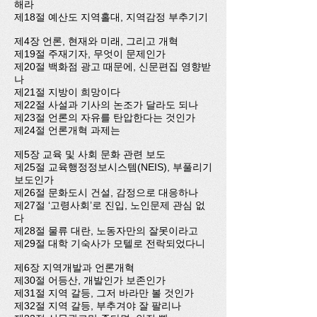
해라
제18절 예산도 지역홀대, 지역감정 부추기기
제4장 언론, 현재와 미래, 그리고 개혁
제19절 주재기자, 무엇이 문제인가
제20절 백화점 광고 때문에, 신문편집 영향받
나
제21절 지방이 희망이다
제22절 사설과 기사의 논조가 달라도 되나
제23절 언론의 자유를 탄압한다는 것인가
제24절 언론개혁 과제는
제5장 교육 및 사회 문화 관련 보도
제25절 교육행정정보시스템(NEIS), 부풀리기
보도인가
제26절 문화도시 건설, 감정으로 대응하나
제27절 ‘고령사회’로 진입, 노인문제 관심 없
다
제28절 물류 대란, 노동자만의 잘못이라고
제29절 대학 기숙사가 모텔로 전락되었다니
제6장 지역개발과 언론개혁
제30절 어등산, 개발인가 보존인가
제31절 지역 갈등, 그저 바라만 볼 것인가
제32절 지역 갈등, 부추겨야 잘 팔리나