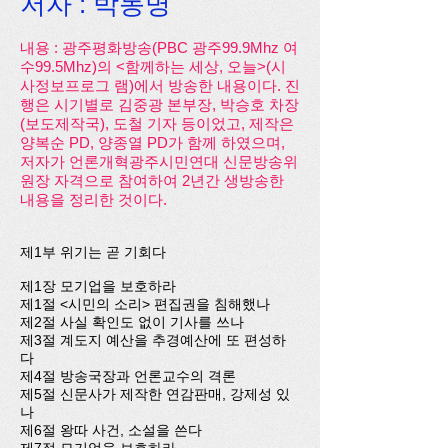
저자 : 박동명
내용 : 광주평화방송(PBC 광주99.9Mhz 여
수99.5Mhz)의 <함께하는 세상, 오늘>(시
사정보프로그 램)에서 방송한 내용이다. 진
행은 시기별로 김중광 본부장, 박승호 차장
(보도제작국), 도철 기자 등이었고, 제작은
양복순 PD, 양종열 PD가 함께 하였으며,
저자가 언론개혁광주시민연대 신문방송위
원장 자격으로 참여하여 2년간 생방송한
내용을 정리한 것이다.
제1부 위기는 곧 기회다
제1장 모기업을 보호하라
제1절 <시민의 소리> 편집권을 침해했나
제2절 사실 확인도 없이 기사를 쓰나
제3절 계도지 예산을 추경예산에 또 편성하
다
제4절 방송국장과 언론교수의 격론
제5절 신문사가 제작한 연감판매, 강제성 있
나
제6절 왕따 사건, 소설을 쓴다