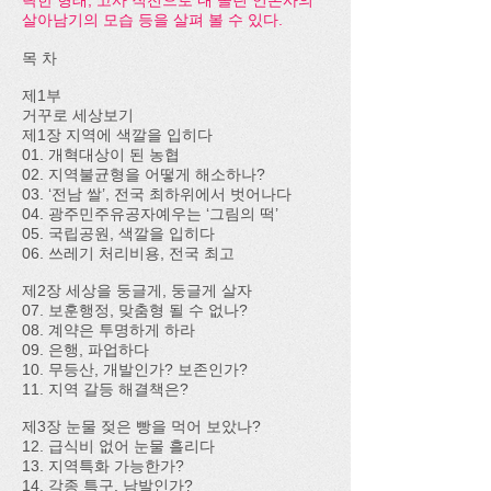
락한 형태, 고사 직전으로 내 몰린 언론사의
살아남기의 모습 등을 살펴 볼 수 있다.
목 차
제1부
거꾸로 세상보기
제1장 지역에 색깔을 입히다
01. 개혁대상이 된 농협
02. 지역불균형을 어떻게 해소하나?
03. ‘전남 쌀’, 전국 최하위에서 벗어나다
04. 광주민주유공자예우는 ‘그림의 떡’
05. 국립공원, 색깔을 입히다
06. 쓰레기 처리비용, 전국 최고
제2장 세상을 둥글게, 둥글게 살자
07. 보훈행정, 맞춤형 될 수 없나?
08. 계약은 투명하게 하라
09. 은행, 파업하다
10. 무등산, 개발인가? 보존인가?
11. 지역 갈등 해결책은?
제3장 눈물 젖은 빵을 먹어 보았나?
12. 급식비 없어 눈물 흘리다
13. 지역특화 가능한가?
14. 각종 특구, 남발인가?