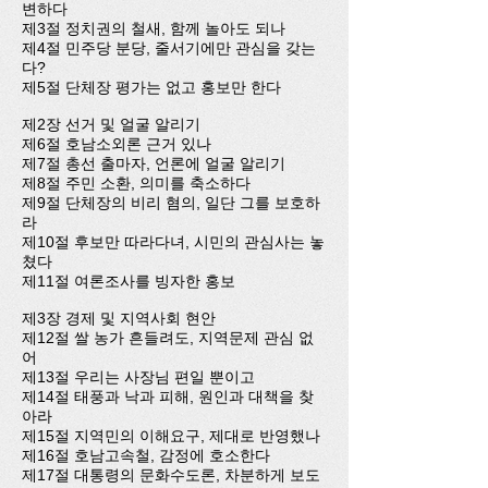
변하다
제3절 정치권의 철새, 함께 놀아도 되나
제4절 민주당 분당, 줄서기에만 관심을 갖는
다?
제5절 단체장 평가는 없고 홍보만 한다
제2장 선거 및 얼굴 알리기
제6절 호남소외론 근거 있나
제7절 총선 출마자, 언론에 얼굴 알리기
제8절 주민 소환, 의미를 축소하다
제9절 단체장의 비리 혐의, 일단 그를 보호하
라
제10절 후보만 따라다녀, 시민의 관심사는 놓
쳤다
제11절 여론조사를 빙자한 홍보
제3장 경제 및 지역사회 현안
제12절 쌀 농가 흔들려도, 지역문제 관심 없
어
제13절 우리는 사장님 편일 뿐이고
제14절 태풍과 낙과 피해, 원인과 대책을 찾
아라
제15절 지역민의 이해요구, 제대로 반영했나
제16절 호남고속철, 감정에 호소한다
제17절 대통령의 문화수도론, 차분하게 보도