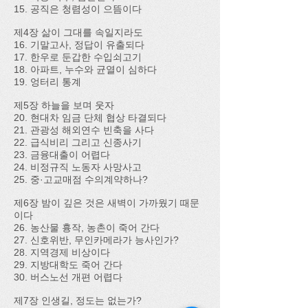
15. 공직은 청렴성이 으뜸이다
제4장 삶이 그대를 속일지라도
16. 기말고사, 정답이 유출되다
17. 한우로 둔갑한 수입쇠고기
18. 아파트, 누수와 균열이 심하다
19. 엉터리 통계
제5장 하늘을 보며 웃자
20. 현대차 임금 단체 협상 타결되다
21. 관광성 해외연수 빈축을 사다
22. 급식비리 그리고 신종사기
23. 금융대출이 어렵다
24. 비정규직 노동자 사망사고
25. 중·고교매점 수의계약하나?
제6장 밤이 깊은 것은 새벽이 가까웠기 때문
이다
26. 농산물 흉작, 농촌이 죽어 간다
27. 신호위반, 무인카메라가 능사인가?
28. 지역경제 비상이다
29. 지방대학도 죽어 간다
30. 버스노선 개편 어렵다
제7장 인생길, 정도는 없는가?