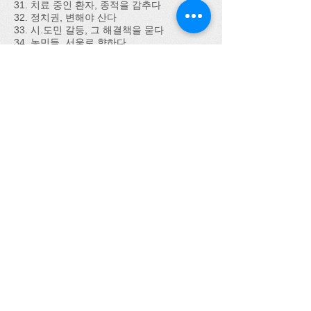
31. 치료 중인 환자, 종적을 감추다
32. 정치권, 변해야 산다
33. 시.도민 갈등, 그 해결책을 묻다
34. 농민들, 서울로 향하다
35. 신용불량자, 관리만 능사인가?
제8장 인간은 도의를 알아야 한다
36. 정치권의 영입경쟁
37. 멀쩡한 도로를 파헤치다
38. 학교가 햇볕 한 점 안 들게 된다면
39. 추운 크리스마스를 보내다
40. 경기침체, 그리고 비리로 얼룩지다
제9장 저 희망의 바다로!
41. 유아 영어교육, 과열이다
42. 광주공항, 찾는 관광객 없다
43. 바다에 기름이 유출되다
44. 총선후보, 청문회를 도입하다
제10장 지역발전 대책이 필요하다
45. 고령사회 진입, 대책 있나?
46. 장애학생, 교육지원 대책을 세워라
47. 조류독감! 지역축산업 위기다
48. 지역대학들, 신입생 미달되다