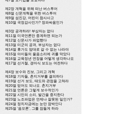
제7절 모기업을 보호하라
제2장 개혁을 위해 떠난 버스투어
제8절 신문개혁을 위한 버스투어
제9절 섬진강, 어린이 참사사고
제10절 국정감사인가? 정파싸움인가
제3장 공격하라! 부상자는 없다
제11절 미국언론만 중계하면 되는가
제12절 신문사가 파업했다
제13절 미군의 공격, 부상자는 없다
제14절 휴가도 맘대로 갈 수 없는 나라야
제15절 아이들의 울음소리에 귀를 막았다
제16절 교육정년 연장을 어떻게 생각하나요
제17절 선거철, 경마식 보도는 여전하다
제4장 보수와 진보, 그리고 개혁
제18절 기자들, 촌지거부를 결의하다
제19절 선거 보도, 태도와 관점을 고쳐라
제20절 믿어도 되나요. 촌지거부
제21절 언론은 그렇게 보수적인가
제22절 시민의 소리, 발간을 중지한다
제23절 노조파업은 언제나 잘못된 일인가?
제24절 정치자금에는 눈만 깜박인다
제25절 ‘음모론’, 그를 잠들게 하라