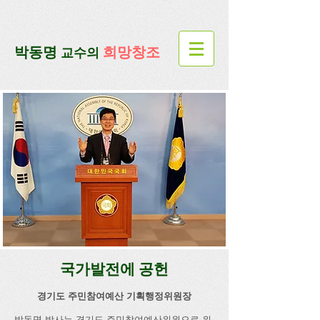
google-site-verification=lUax-
TmVmB2pe1BENM0elBbRYE5kDaKXLTRi7xcacxI
google-site-
verification=4u3_jbsnYaeGGs32JV5SYTo_mHzlbQBl6OygXhmgX7c
​박동명
희망창조
교수의
국가발전에 공헌
경기도 주민참여예산 기획행정위원장​
박동명 박사는 경기도 주민참여예산위원으로 위