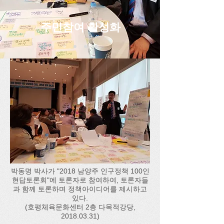
주민참여 활성화
박동명 박사가 "2018 남양주 인구정책 100인
현답토론회"에 토론자로 참여하여, 토론자들
과 함께 토론하며 정책아이디어를 제시하고
있다.
(호평체육문화센터 2층 다목적강당,
2018.03.31)