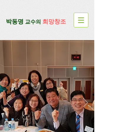
google-site-verification=lUax-
TmVmB2pe1BENM0elBbRYE5kDaKXLTRi7xcacxI
google-site-
verification=4u3_jbsnYaeGGs32JV5SYTo_mHzlbQBl6OygXhmgX7c
​박동명
희망창조
교수의