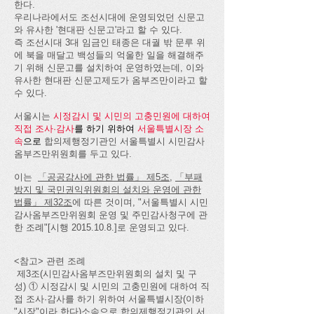
한다.
우리나라에서도 조선시대에 운영되었던 신문고
와 유사한 '현대판 신문고'라고 할 수 있다.​
즉 조선시대 3대 임금인 태종은 대궐 밖 문루 위
에 북을 매달고 백성들의 억울한 일을 해결해주
기 위해 신문고를 설치하여 운영하였는데, 이와
유사한 현대판 신문고제도가 옴부즈만이라고 할
수 있다.
서울시는
시정감시 및 시민의 고충민원에 대하여
직접 조사·감사
를 하기 위하여
서울특별시장 소
속
으로
합의제행정기관인 서울특별시 시민감사
옴부즈만위원회를 두고 있다.
이는
「공공감사에 관한 법률」 제5조
,
「부패
방지 및 국민권익위원회의 설치와 운영에 관한
법률」 제32조
에 따른 것이며, "서울특별시 시민
감사옴부즈만위원회 운영 및 주민감사청구에 관
한 조례"[시행
2015.10.8
.]로 운영되고 있다.
<참고> 관련 조례
제3조(시민감사옴부즈만위원회의 설치 및 구
성) ① 시정감시 및 시민의 고충민원에 대하여 직
접 조사·감사를 하기 위하여 서울특별시장(이하
"시장"이라 한다)소속으로 합의제행정기관인 서