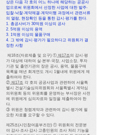
상은 다음 각 호의 어느 하나에 해당하는 공공사
업으로써 위원회에서 선정한 사업에 대한 발주·
입찰·낙찰·계약체결·계약이행 과정에서 관련서류
의 열람, 현장확인 등을 통한 감시·평가를 한다.
1. 총공사비가 30억원 이상의 공사
2. 5억원 이상의 용역
3. 1억원 이상의 물품구매
4. 그 밖에 감시·평가가 필요하다고 위원회가 결
정한 사항
제18조(자료제출 및 요구) ①
제17조
의 감시·평
가 대상에 대하여 실·본부·국장, 사업소장, 투자
기관 및 출연기관의 장은 공사, 용역, 물품구매
목록을 매년 회계연도 개시 1월내에 위원에게 제
출하여야 한다.
②
제17조
각 호의 공공사업과 관련하여 서울특
별시 건설기술심의위원회와 서울특별시 계약심
의위원회 등의 위원회를 운영하는 부서장은 사전
에 위원에게 심의자료와 일정을 제출하여야 한
다.
③ 위원은 청렴계약과 관련하여 감시·평가에 필
요한 자료를 요구할 수 있다.
제25조(시민참여옴부즈만) ① 위원회의 전문분
야 감사·조사·감시·고충민원의 조사 처리 기능을