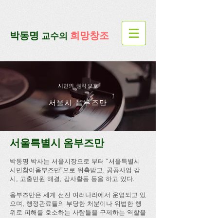
google-site-verification=lUax-
TmVmB2pe1BENM0elBbRYE5kDaKXLTRi7xcacxI
google-site-
verification=4u3_jbsnYaeGGs32JV5SYTo_mHzlbQBl6OygXhmgX7c
​박동명
희망창조
교수의
시민의 권익 보호
서울시 옴부즈만
서울특별시 옴부즈만
​박동명 박사는 서울시장으로 부터 "서울특별시
시민참여옴부즈만"으로 위촉받고, 공공사업 감
시, 고충민원 해결, 감사활동 등을 하고 있다.
옴부즈만은 세계 선진 여러나라에서 운영되고 있
으며, 행정관료들의 부당한 처분이나 위법한 행
위로 피해를 호소하는 사람들을 구제하는 역할을