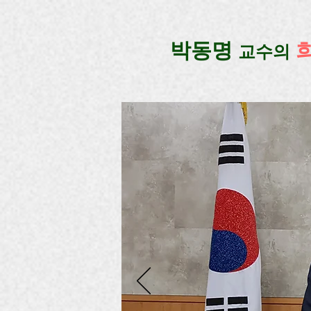
google-site-verification=lUax-TmVmB2pe1BENM0elBbRYE5kDaKXLTRi7xcacxI
google-site-ver
​박동명
교수의