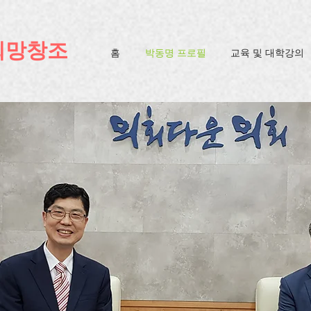
ification=4u3_jbsnYaeGGs32JV5SYTo_mHzlbQBl6OygXhmgX7c
희망창조
홈
박동명 프로필
교육 및 대학강의