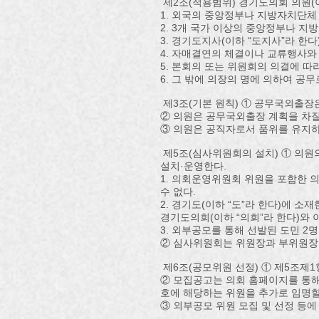
제2조(적용범위) 경기도의회 의원(이
1. 외국의 중앙정부나 지방자치단체
2. 3개 국가 이상의 중앙정부나 
3. 경기도지사(이하 “도지사”라 
4. 자매결연의 체결이나 교류행사
5. 본회의 또는 위원회의 의결에 따
6. 그 밖에 의장의 명에 의하여 공
제3조(기본 원칙) ① 공무국외출장
② 의원은 공무국외출장 계획을 차질
③ 의원은 공직자로서 품위를 유지하
제5조(심사위원회의 설치) ① 의원
설치·운영한다.
1. 의회운영위원회 위원을 포함한 
수 없다.
2. 경기도(이하 “도”라 한다)에 
경기도의회(이하 “의회”라 한다)와 
3. 외부공모를 통해 선발된 도민 2명
② 심사위원회는 위원장과 부위원장 
제6조(공모위원 선정) ① 제5조제
② 모집공고는 의회 홈페이지를 통해
호에 해당하는 위원을 추가로 임명할
③ 외부공모 위원 모집 및 선정 등