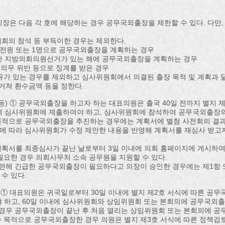
의장은 다음 각 호에 해당하는 경우 공무국외출장을 제한할 수 있다. 다만
국제회의 참석 등 부득이한 경우는 제외한다.
원 전원 또는 1명으로 공무국외출장을 계획하는 경우
의한 지방의회의원선거가 있는 해에 공무국외출장을 계획하는 경우
지의무 위반 등으로 징계를 받은 경우
유가 있는 경우를 제외하고 심사위원회에서 의결된 출장 목적 및 계획과 
거쳐 환수금액 등을 정한다.
등) ① 공무국외출장을 하고자 하는 대표의원은 출국 40일 전까지 별지 
하여 심사위원회에 제출하여야 하고, 심사위원회에 참석하여 공무국외출장의
 목적으로 공무국외출장을 추진하는 경우에는 계획서에 별첨 사전회의 결과
항에 따라 심사위원회가 수정 제안한 내용을 반영해 계획서를 재심사 받고자
획서를 최종심사가 끝난 날로부터 3일 이내에 의회 홈페이지에 게시하여
필요한 경우 의회사무처 소속 공무원을 지원할 수 있다.
관련해 긴급한 공무국외출장이 필요하다고 의장이 승인한 경우에는 제1항 
수 있다.
 ① 대표의원은 귀국일로부터 30일 이내에 별지 제2호 서식에 따른 공무
 하고, 60일 이내에 심사위원회와 상임위원회 또는 본회의에 공무국외출장
 경우 공무국외출장이 끝난 후 처음 열리는 상임위원회 또는 본회의에 공
연수 목적으로 공무국외출장한 경우 의원은 별지 제3호 서식에 따른 정