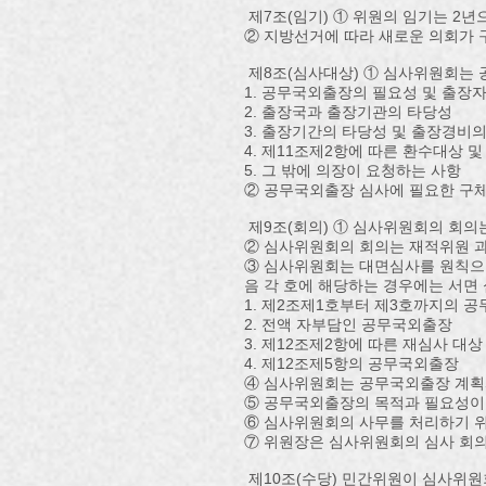
제7조(임기) ① 위원의 임기는 2년
② 지방선거에 따라 새로운 의회가 
제8조(심사대상) ① 심사위원회는 
1. 공무국외출장의 필요성 및 출장
2. 출장국과 출장기관의 타당성
3. 출장기간의 타당성 및 출장경비
4. 제11조제2항에 따른 환수대상 
5. 그 밖에 의장이 요청하는 사항
② 공무국외출장 심사에 필요한 구체
제9조(회의) ① 심사위원회의 회의
② 심사위원회의 회의는 재적위원 과
③ 심사위원회는 대면심사를 원칙으로
음 각 호에 해당하는 경우에는 서면 
1. 제2조제1호부터 제3호까지의 
2. 전액 자부담인 공무국외출장
3. 제12조제2항에 따른 재심사 대상
4. 제12조제5항의 공무국외출장
④ 심사위원회는 공무국외출장 계획
⑤ 공무국외출장의 목적과 필요성이
⑥ 심사위원회의 사무를 처리하기 위
⑦ 위원장은 심사위원회의 심사 회
제10조(수당) 민간위원이 심사위