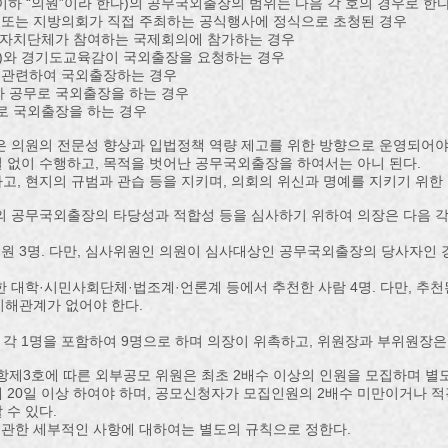
하 “의원”이라 한다)의 공무국외출장의 범위는 다음 각 호의 경우로 한다
 또는 지방의회가 직접 주최하는 공식행사에 정식으로 초청된 경우
지방자치단체가 참여하는 국제회의에 참가하는 경우
한다)와 경기도교육감이 국외출장을 요청하는 경우
와 관련하여 국외출장하는 경우
라 공무로 국외출장을 하는 경우
무로 국외출장을 하는 경우
은 의원의 전문성 향상과 입법정책 역량 제고를 위한 방향으로 운영되어야
 없이 수행하고, 목적을 벗어난 공무국외출장을 하여서는 아니 된다.
고, 현지의 규범과 관습 등을 지키며, 의회의 위신과 명예를 지키기 위한 
의 공무국외출장의 타당성과 적합성 등을 심사하기 위하여 의장은 다음 
의원 3명. 다만, 심사위원인 의원이 심사대상인 공무국외출장의 당사자인
소재한 대학·시민사회단체·법조계·언론계 등에서 추천한 사람 4명. 다만, 
이해관계가 없어야 한다.
각 1명을 포함하여 9명으로 하며 의장이 위촉하고, 위원장과 부위원장은 
1항제3호에 따른 외부공모 위원은 최초 2배수 이상의 인원을 모집하며 별
 20일 이상 하여야 하며, 공모신청자가 모집인원의 2배수 미만이거나 
 수 있다.
에 관한 세부적인 사항에 대하여는 별도의 규칙으로 정한다.