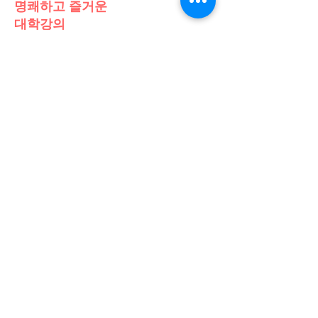
명쾌하고 즐거운
​대학강의
공직경험과 이론을 바탕으로 재미있고
유익한 강의를 한다.
​웃음이 넘치는 강의실
​(국민대, 가천대, 전남대, 조선대 등)
각종 특강 및 강연