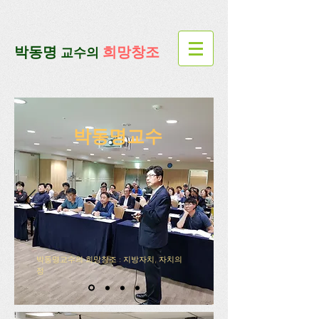
google-site-verification=lUax-
TmVmB2pe1BENM0elBbRYE5kDaKXLTRi7xcacxI
google-site-
verification=4u3_jbsnYaeGGs32JV5SYTo_mHzlbQBl6OygXhmgX7c
​박동명
희망창조
교수의
박동명교수
박동명교수의 희망창조 : 지방자치, 자치의
정