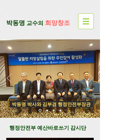
google-site-verification=lUax-
TmVmB2pe1BENM0elBbRYE5kDaKXLTRi7xcacxI
google-site-
verification=4u3_jbsnYaeGGs32JV5SYTo_mHzlbQBl6OygXhmgX7c
​박동명
희망창조
교수의
박동명 박사와 김부겸 행정안전부장관
행정안전부 예산바로쓰기 감시단