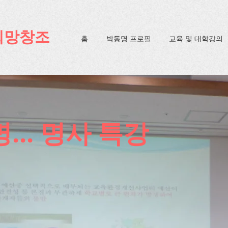
ification=4u3_jbsnYaeGGs32JV5SYTo_mHzlbQBl6OygXhmgX7c
희망창조
홈
박동명 프로필
교육 및 대학강의
명... 명사 특강