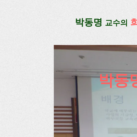
google-site-verification=lUax-TmVmB2pe1BENM0elBbRYE5kDaKXLTRi7xcacxI
google-site-ver
​박동명
교수의
​박동