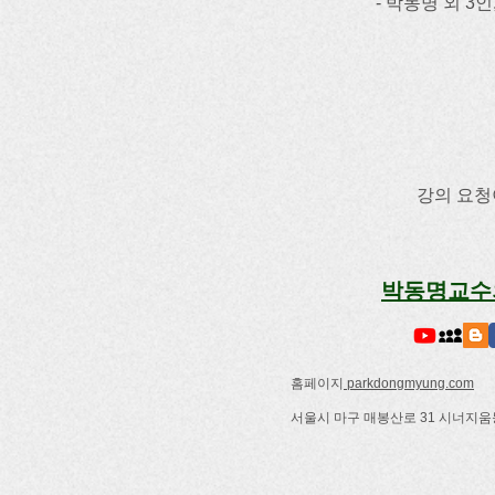
- 박동명 외 
​강의 요
박동명교수
홈페이지
parkdongmyung.com
서울시 마구 매봉산로 31 시너지움동7층