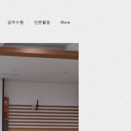
공무수행
언론활동
More