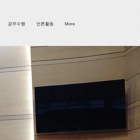
공무수행
언론활동
More