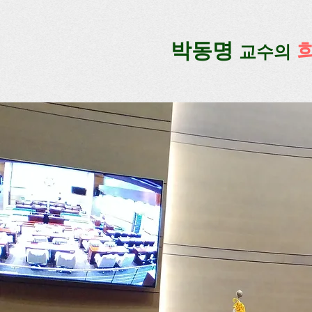
google-site-verification=lUax-TmVmB2pe1BENM0elBbRYE5kDaKXLTRi7xcacxI
google-site-ver
​박동명
교수의