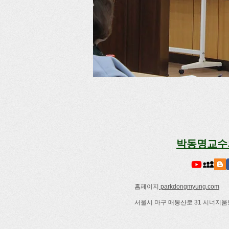
박동명교수
홈페이지
parkdongmyung.com
서울시 마구 매봉산로 31 시너지움동7층