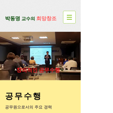
google-site-verification=lUax-
TmVmB2pe1BENM0elBbRYE5kDaKXLTRi7xcacxI
google-site-
verification=4u3_jbsnYaeGGs32JV5SYTo_mHzlbQBl6OygXhmgX7c
​박동명
희망창조
교수의
창의적인 공무수행
공무수행
공무원으로서의 주요 경력