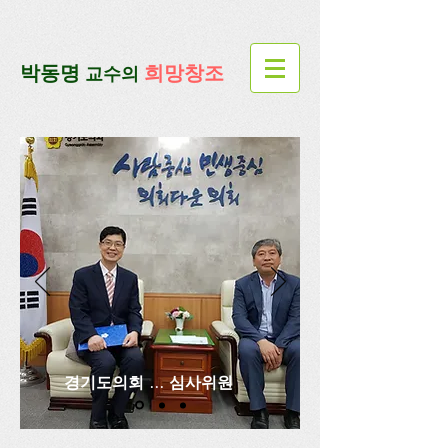
google-site-verification=lUax-
TmVmB2pe1BENM0elBbRYE5kDaKXLTRi7xcacxI
google-site-
verification=4u3_jbsnYaeGGs32JV5SYTo_mHzlbQBl6OygXhmgX7c
​박동명
희망창조
교수의
경기도의회 ... 심사위원