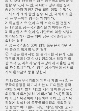
음 각 호에 해당하는 경우 공무국외출장을 제
한할 수 있다. 다만, 제4호의 경우에는 징계
종류에 따라 제한기간을 달리 정할 수 있다.
1. 의회가 개회 중인 경우. 다만, 국제회의 참
석 등 부득이한 경우는 제외한다.
2. 특별한 사유 없이 의회 소속 의원 전원 또
는 1명으로 공무국외출장을 계획하는 경우
3. 특별한 사유 없이 임기만료에 의한 지방의
회의원선거가 있는 해에 공무국외출장을 계
획하는 경우
4. 공무국외출장 중에 행한 품위유지의무 위
반 등으로 징계를 받은 경우
② 의장은 천재지변 등 불가피한 사유가 있는
경우를 제외하고 심사위원회에서 의결된 출
장 목적 및 계획과 달리 부당하게 지출된 경비
를 환수조치한다. 이 경우 심사위원회 심의를
거쳐 환수금액 등을 정한다.
제12조(공무국외출장 계획서 제출 등) ① 공
무국외출장을 하고자 하는 대표의원은 출국
40일 전까지 별지 제1호 서식에 따른 공무국
외출장 계획서(이하 “계획서”라 한다)를 작성
하여 심사위원회에 제출하여야 하고, 심사위
원회에 참석하여 공무국외출장의 계획을 제
안 설명하여야 한다. 다만, 제2조제5호 및 제6