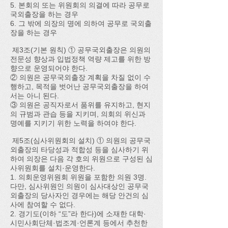
5. 본회의 또는 위원회의 의결에 따라 공무로
국외출장을 하는 경우
6. 그 밖에 의장의 명에 의하여 공무로 국외출
장을 하는 경우
제3조(기본 원칙) ① 공무국외출장은 의원의
전문성 향상과 입법정책 역량 제고를 위한 방
향으로 운영되어야 한다.
② 의원은 공무국외출장 계획을 차질 없이 수
행하고, 목적을 벗어난 공무국외출장을 하여
서는 아니 된다.
③ 의원은 공직자로서 품위를 유지하고, 현지
의 규범과 관습 등을 지키며, 의회의 위신과
명예를 지키기 위한 노력을 하여야 한다.
제5조(심사위원회의 설치) ① 의원의 공무국
외출장의 타당성과 적합성 등을 심사하기 위
하여 의장은 다음 각 호의 위원으로 구성된 심
사위원회를 설치·운영한다.
1. 의회운영위원회 위원을 포함한 의원 3명.
다만, 심사위원인 의원이 심사대상인 공무국
외출장의 당사자인 경우에는 해당 안건의 심
사에 참여할 수 없다.
2. 경기도(이하 “도”라 한다)에 소재한 대학·
시민사회단체·법조계·언론계 등에서 추천한