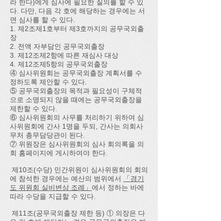
라 한다)에게 심사에 필요한 질의를 할 수 있
다. 다만, 다음 각 호에 해당하는 경우에는 서
면 심사를 할 수 있다.
1. 제2조제1호부터 제3호까지의 공무국외출
장
2. 전액 자부담인 공무국외출장
3. 제12조제2항에 따른 재심사 대상
4. 제12조제5항의 공무국외출장
④ 심사위원회는 공무국외출장 계획서를 수
정하도록 제안할 수 있다.
⑤ 공무국외출장의 목적과 필요성이 구체적
으로 소명되지 않을 때에는 공무국외출장을
제한할 수 있다.
⑥ 심사위원회의 사무를 처리하기 위하여 심
사위원회에 간사 1명을 두되, 간사는 의회사
무처 총무담당관이 된다.
⑦ 위원장은 심사위원회의 심사 회의록을 의
회 홈페이지에 게시하여야 한다.
제10조(수당) 민간위원이 심사위원회의 회의
에 참석한 경우에는 예산의 범위에서
「경기
도 위원회 실비변상 조례」
에서 정하는 바에
따라 수당을 지급할 수 있다.
제11조(공무국외출장 제한 등) ① 의장은 다