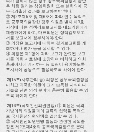
의가 열리지 않는 경우 공무국외출장이 끝난
후 처음 열리는 상임위원회 또는 본회의에 공
무국외출장 결과를 보고하여야 한다.
② 제2조제5호 및 제6호에 따라 연수 목적으
로 공무국외출장한 경우 의원은 별지 제3호
서식에 따른 정책검토보고서를 대표의원에게
제출하여야 하고, 대표의원은 정책검토보고
서를 보고서에 첨부하여야 한다.
③ 의장은 보고서에 대하여 결과보고회를 개
최하거나 평가 등을 실시할 수 있다.
④ 의장은 제1항에 따라 보고가 완료된 보고
서를 의회 자료실에 소장하여 비치하고 의회
홈페이지에 게시하는 등 열람이 용이하도록
조치하여 공동으로 활용하도록 하여야 한다.
제15조(사후관리 등) 의장은 공무국외출장을
마치고 귀국한 의원이 그가 습득한 지식이나
기술을 관련 의정 분야에 충분히 활용할 수 있
도록 하여야 한다.
제16조(국제친선의원연맹) ① 의원은 국외
지방의회 의원들과의 교류와 협력을 목적으
로 국제친선의원연맹을 결성할 수 있다.
② 국제친선의원연맹 활동과 관련한 국외출
장은 제2조제4호의 공무국외출장으로 본다.