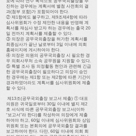
호에 따라 연수 목적으로 공무국외출장을 추
진하는 경우에는 계획서에 별첨 사전회의 결
과(첨부 포함)가 포함되어야 한다.
② 제1항에도 불구하고, 제9조제4항에 따라
심사위원회가 수정 제안한 내용을 반영해 계
획서를 재심사 받고자 하는 경우에는 출국 20
일 전까지 계획서를 제출할 수 있다.
③ 의장은 공무국외출장을 허가한 계획서를
최종심사가 끝난 날로부터 3일 이내에 의회
홈페이지에 게시하여야 한다.
④ 의장은 의원의 공무국외출장 시 필요한 경
우 의회사무처 소속 공무원을 지원할 수 있다.
⑤ 특별 조사 등 의정활동 현안과 관련해 긴급
한 공무국외출장이 필요하다고 의장이 승인
한 경우에는 제1항 또는 제2항에 따른 기간이
경과하였더라도 계획서를 심사위원회에 제출
할 수 있다.
제13조(공무국외출장 보고서 제출) ① 대표
의원은 귀국일로부터 30일 이내에 별지 제2
호 서식에 따른 공무국외출장 보고서(이하
“보고서”라 한다)를 작성하여 의장에게 제출
하여야 하고, 60일 이내에 심사위원회와 상임
위원회 또는 본회의에 공무국외출장 결과를
보고하여야 한다. 다만, 60일 이내에 의회 회