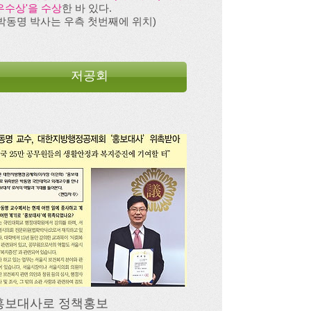
'우수상'을 수상
한 바 있다.
(박동명 박사는 우측 첫번째에 위치)
저공회
홍보대사로 정책홍보