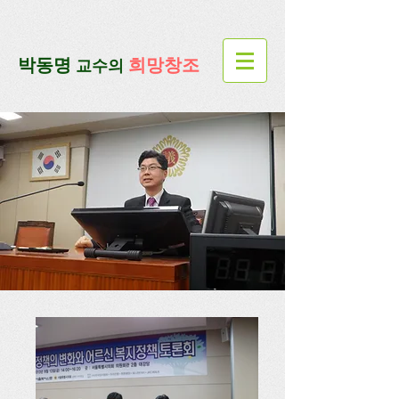
google-site-verification=lUax-
TmVmB2pe1BENM0elBbRYE5kDaKXLTRi7xcacxI
google-site-
verification=4u3_jbsnYaeGGs32JV5SYTo_mHzlbQBl6OygXhmgX7c
​박동명
희망창조
교수의