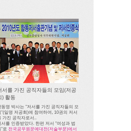
저서를 가진 공직자들의 모임(저공
회) 활동
박동명 박사는 "저서를 가진 공직자들의 모
임"(일명 저공회)에 참여하여, 10권의 저서
를 가진 공직자로서..
저서를 인증받았다. ​한편 저서 "여성과 법
률"로
전국공무원문예대전(저술부문)에서