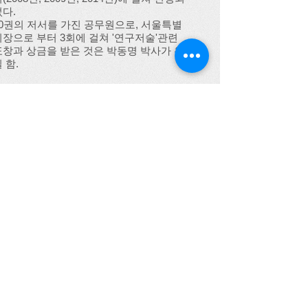
었다
.
10권의 저서를 가진 공무원으로, 서울특별
시장으로 부터 3회에 걸쳐 '연구저술'관련
표창과 상금을 받은 것은 박동명 박사가 유
 함.
더보기 1
더보기2
더보기3
더보기4