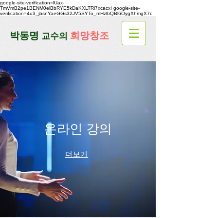
google-site-verification=lUax-
TmVmB2pe1BENM0elBbRYE5kDaKXLTRi7xcacxI
google-site-
verification=4u3_jbsnYaeGGs32JV5SYTo_mHzlbQBl6OygXhmgX7c
​박동명
희망창조
교수의
온라인 강
의
더보기