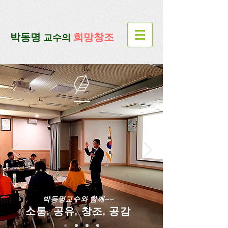
google-site-verification=lUax-
TmVmB2pe1BENM0elBbRYE5kDaKXLTRi7xcacxI
google-site-
verification=4u3_jbsnYaeGGs32JV5SYTo_mHzlbQBl6OygXhmgX7c
​박동명
희망창조
교수의
박동명교수와 함께~~
소통, 공유, 창조, 공감