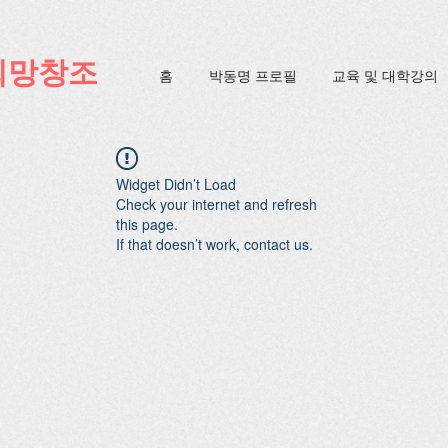
ification=4u3_jbsnYaeGGs32JV5SYTo_mHzlbQBl6OygXhmgX7c
희망창조
홈
박동명 프로필
교육 및 대학강의
Widget Didn’t Load
Check your internet and refresh
this page.
If that doesn’t work, contact us.