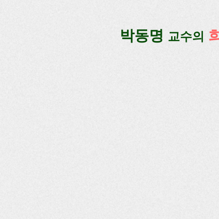
google-site-verification=lUax-TmVmB2pe1BENM0elBbRYE5kDaKXLTRi7xcacxI
google-site-ver
​박동명
교수의