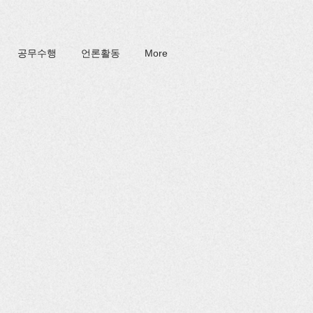
공무수행
언론활동
More