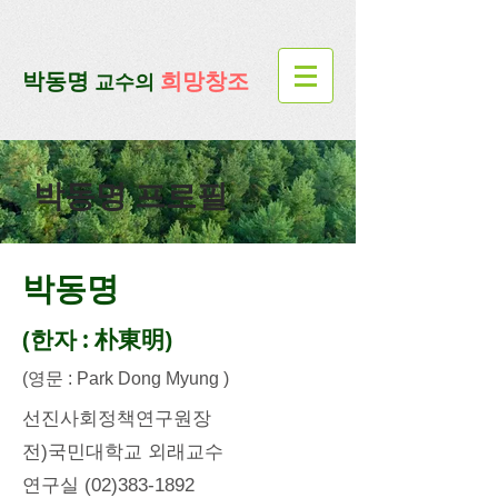
google-site-verification=lUax-
TmVmB2pe1BENM0elBbRYE5kDaKXLTRi7xcacxI
google-site-
verification=4u3_jbsnYaeGGs32JV5SYTo_mHzlbQBl6OygXhmgX7c
​박동명
희망창조
교수의
박동명 프로필
​박동명
​(한자 : 朴東明)
(영문 : Park Dong Myung )
선진사회정책연구원장
​전)국민대학교 외래교수
​연구실
(02)383-1892