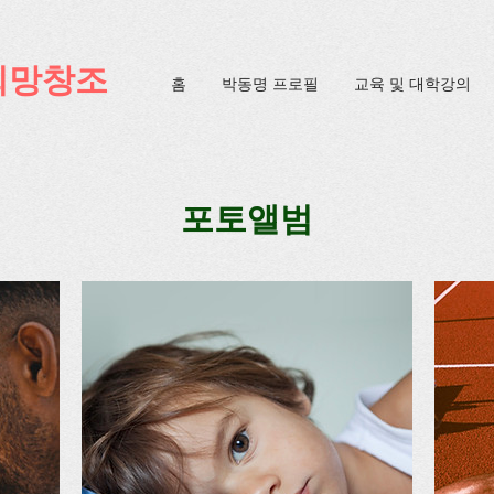
ification=4u3_jbsnYaeGGs32JV5SYTo_mHzlbQBl6OygXhmgX7c
희망창조
홈
박동명 프로필
교육 및 대학강의
포토앨범