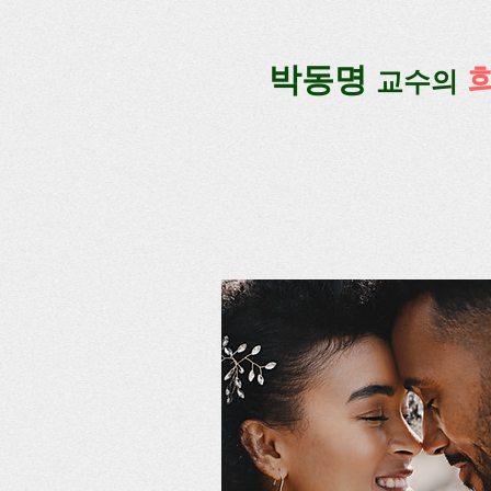
google-site-verification=lUax-TmVmB2pe1BENM0elBbRYE5kDaKXLTRi7xcacxI
google-site-ver
​박동명
교수의