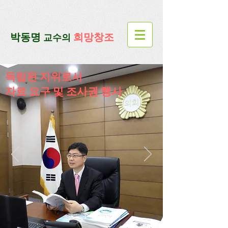
google-site-verification=lUax-
TmVmB2pe1BENM0elBbRYE5kDaKXLTRi7xcacxI
google-site-
verification=4u3_jbsnYaeGGs32JV5SYTo_mHzlbQBl6OygXhmgX7c
​박동명
희망창조
교수의
독립된 지위로서
​자료 요구 및 조사권 행사