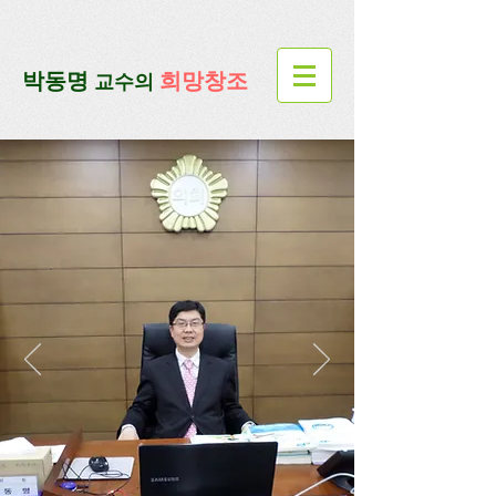
google-site-verification=lUax-
TmVmB2pe1BENM0elBbRYE5kDaKXLTRi7xcacxI
google-site-
verification=4u3_jbsnYaeGGs32JV5SYTo_mHzlbQBl6OygXhmgX7c
​박동명
희망창조
교수의