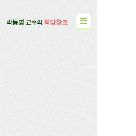
google-site-verification=lUax-
TmVmB2pe1BENM0elBbRYE5kDaKXLTRi7xcacxI
google-site-
verification=4u3_jbsnYaeGGs32JV5SYTo_mHzlbQBl6OygXhmgX7c
​박동명
희망창조
교수의