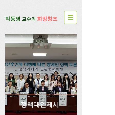
google-site-verification=lUax-
TmVmB2pe1BENM0elBbRYE5kDaKXLTRi7xcacxI
google-site-
verification=4u3_jbsnYaeGGs32JV5SYTo_mHzlbQBl6OygXhmgX7c
​박동명
희망창조
교수의
정책대안제시