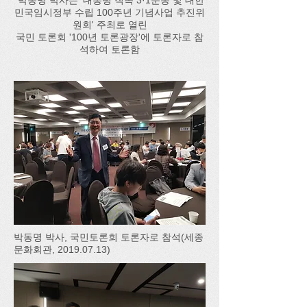
박동명 박사는 '대통령 직속 3·1운동 및 대한
민국임시정부 수립 100주년 기념사업 추진위
원회' 주최로 열린
국민 토론회 '100년 토론광장'에 토론자로 참
석하여 토론함
박동명 박사, 국민토론회 토론자로 참석(세종
문화회관,
2019.07.13)