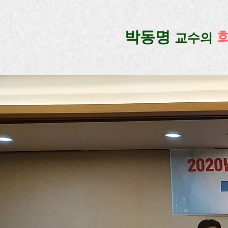
google-site-verification=lUax-TmVmB2pe1BENM0elBbRYE5kDaKXLTRi7xcacxI
google-site-ver
​박동명
교수의