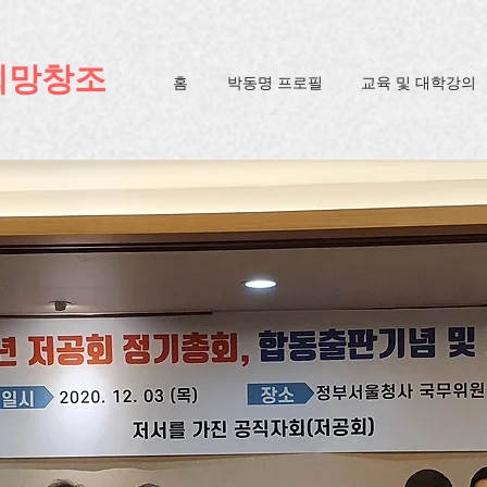
ification=4u3_jbsnYaeGGs32JV5SYTo_mHzlbQBl6OygXhmgX7c
희망창조
홈
박동명 프로필
교육 및 대학강의