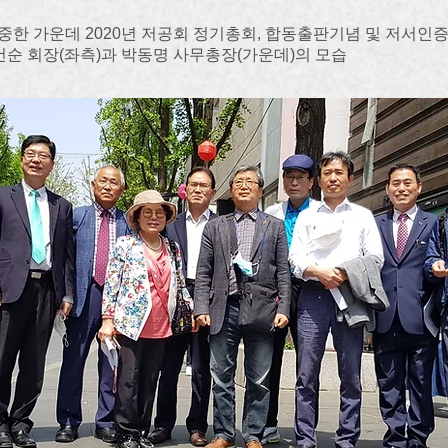
중한 가운데 2020년 저공회 정기총회, 합동출판기념 및 저서인
이건순 회장(좌측)과 박동명 사무총장(가운데)의 모습