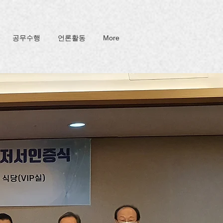
공무수행
언론활동
More