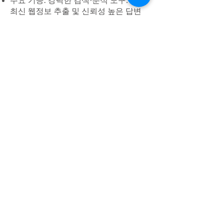
주요 기능: 강력한 검색·분석 도구. 외부
최신 웹정보 추출 및 신뢰성 높은 답변
제공. 출처 공개로 정보 투명성 강화.
활용 사례:
타 지자체 정책 사례·최신 법률 정
보 검색.
신속한 참고자료 제공, 공약자료
취합, 행정현황 조사.
선거자료·현장 사례 찾아 분석 보
고서 작성.
특징: 레퍼런스 제공, 최신 데이터 반영,
실시간 정보 획득.
5. 실전 홍보·콘텐츠 제작 AI 도구
Suno AI: 인공지능 작곡 및 선거송 제작.
아바타 생성 AI: 인공 목소리·캐릭터로
연설 영상·홍보영상 제작.
Canva, AI 사진/영상 편집툴: 카드뉴스
·SNS 콘텐츠·마인드맵 자동 생성 및 시