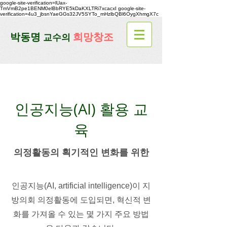
google-site-verification=lUax-
TmVmB2pe1BENM0elBbRYE5kDaKXLTRi7xcacxI
google-site-
verification=4u3_jbsnYaeGGs32JV5SYTo_mHzlbQBl6OygXhmgX7c
​박동명
희망창조
교수의
인공지능(AI) 활용 교
육
의정활동의 획기적인 변화를 위한
인공지능(AI,
artificial intelligence)이
지
방의회 의정활동에 도입되면, 혁신적 변
화를 가져올 수 있는 몇 가지 주요 방법