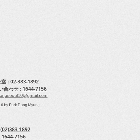
室 :
02-383-1892
い合わせ :
1644-7156
ongseoul10@gmail.com
16 by Park Dong Myung
(
02)383-1892
:
1644-7156