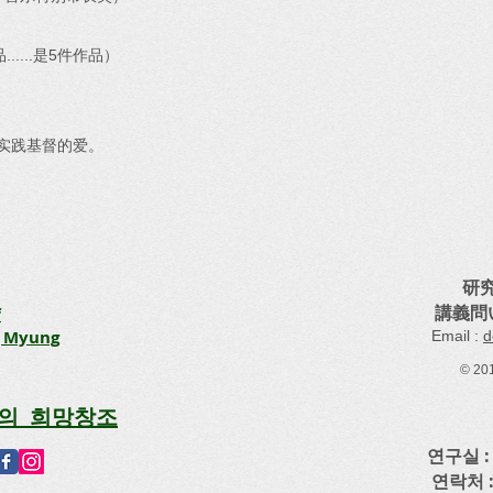
....是5件作品）
图实践基督的爱。
研究
講義問
f
g Myung
​Email :
d
© 20
의 희망창조
연구실 : 
연락처 