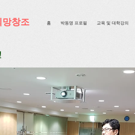
ification=4u3_jbsnYaeGGs32JV5SYTo_mHzlbQBl6OygXhmgX7c
희망창조
홈
박동명 프로필
교육 및 대학강의
望