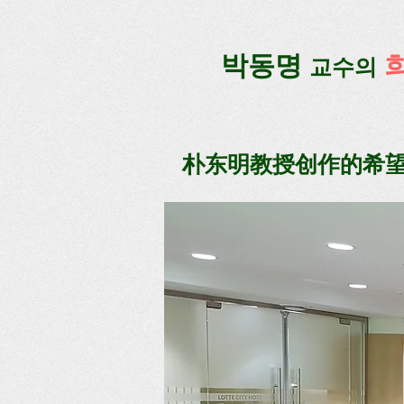
google-site-verification=lUax-TmVmB2pe1BENM0elBbRYE5kDaKXLTRi7xcacxI
google-site-ver
​박동명
교수의
朴东明教授创作的希