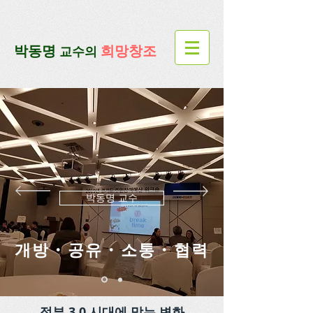
google-site-verification=lUax-
TmVmB2pe1BENM0elBbRYE5kDaKXLTRi7xcacxI
google-site-
verification=4u3_jbsnYaeGGs32JV5SYTo_mHzlbQBl6OygXhmgX7c
​박동명
희망창조
교수의
박동명 교수
개방・공유・소통・협력
정부 3.0 시대에 맞는 변화