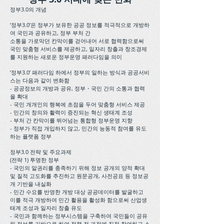
정부3.0의 개념
‘정부3.0’은 정부가 보유한 공공 정보를 적극적으로 개방하
여 국민과 공유하고, 정부 부처 간
소통을 가로막던 칸막이를 걷어내어 서로 협력함으로써
국민 맞춤형 서비스를 제공하고, 일자리 창출과 창조경제
를 지원하는 새로운 정부운영 패러다임을 의미
‘정부3.0’ 패러다임 하에서 정부의 일하는 방식과 공공서비
스는 다음과 같이 변화함
- 공공정보의 개방과 공유, 정부・국민 간의 소통과 협력
을 확대
- 국민 개개인의 행복에 초점을 두어 맞춤형 서비스 제공
- 민간의 창의와 활력이 증진되는 혁신 생태계 조성
- 부처 간 칸막이를 뛰어넘는 통합형 정부운영 지향
- 정부가 직접 개입하지 않고, 민간의 능동적 참여를 유도
하는 플랫폼 정부
정부3.0 전략 및 주요과제
(전략 1) 투명한 정부
- 국민의 알권리를 충족하기 위해 정보 공개의 양적 확대
및 질적 고도화를 추진하고 원문공개, 사전공표 등 정보공
개 기반을 내실화
- 민간 수요를 반영한 개방 대상 공공데이터를 발굴하고
이를 적극 개방하여 민간 활용을 활성화 함으로써 산업생
태계 조성과 일자리 창출 유도
- 국민과 함께하는 정부시스템을 구축하여 국민들이 공유
된 정보를 기반으로 하여 정책 전 과정에 직접 참여하고 소