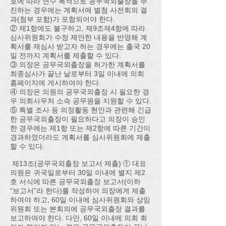
호에 따라 연수 목적으로 공무국외출장을 추
진하는 경우에는 계획서에 별첨 사전회의 결
과(첨부 포함)가 포함되어야 한다.
② 제1항에도 불구하고, 제9조제4항에 따라
심사위원회가 수정 제안한 내용을 반영해 계
획서를 재심사 받고자 하는 경우에는 출국 20
일 전까지 계획서를 제출할 수 있다.
③ 의장은 공무국외출장을 허가한 계획서를
최종심사가 끝난 날로부터 3일 이내에 의회
홈페이지에 게시하여야 한다.
④ 의장은 의원의 공무국외출장 시 필요한 경
우 의회사무처 소속 공무원을 지원할 수 있다.
⑤ 특별 조사 등 의정활동 현안과 관련해 긴급
한 공무국외출장이 필요하다고 의장이 승인
한 경우에는 제1항 또는 제2항에 따른 기간이
경과하였더라도 계획서를 심사위원회에 제출
할 수 있다.
제13조(공무국외출장 보고서 제출) ① 대표
의원은 귀국일로부터 30일 이내에 별지 제2
호 서식에 따른 공무국외출장 보고서(이하
“보고서”라 한다)를 작성하여 의장에게 제출
하여야 하고, 60일 이내에 심사위원회와 상임
위원회 또는 본회의에 공무국외출장 결과를
보고하여야 한다. 다만, 60일 이내에 의회 회