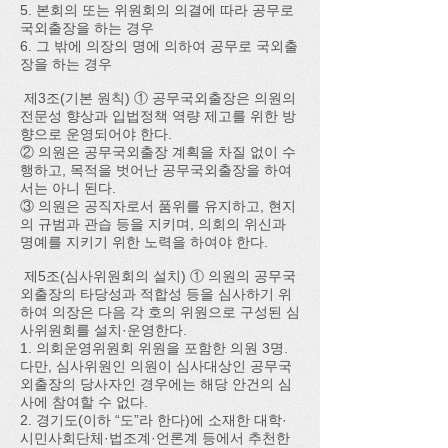
5. 본회의 또는 위원회의 의결에 따라 공무로
국외출장을 하는 경우
6. 그 밖에 의장의 명에 의하여 공무로 국외출
장을 하는 경우
제3조(기본 원칙) ① 공무국외출장은 의원의
전문성 향상과 입법정책 역량 제고를 위한 방
향으로 운영되어야 한다.
② 의원은 공무국외출장 계획을 차질 없이 수
행하고, 목적을 벗어난 공무국외출장을 하여
서는 아니 된다.
③ 의원은 공직자로서 품위를 유지하고, 현지
의 규범과 관습 등을 지키며, 의회의 위신과
명예를 지키기 위한 노력을 하여야 한다.
제5조(심사위원회의 설치) ① 의원의 공무국
외출장의 타당성과 적합성 등을 심사하기 위
하여 의장은 다음 각 호의 위원으로 구성된 심
사위원회를 설치·운영한다.
1. 의회운영위원회 위원을 포함한 의원 3명.
다만, 심사위원인 의원이 심사대상인 공무국
외출장의 당사자인 경우에는 해당 안건의 심
사에 참여할 수 없다.
2. 경기도(이하 “도”라 한다)에 소재한 대학·
시민사회단체·법조계·언론계 등에서 추천한