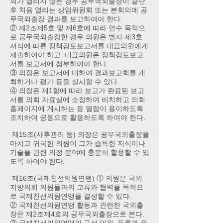
의가 열리지 않는 경우 공무국외출장이 끝난
후 처음 열리는 상임위원회 또는 본회의에 공
무국외출장 결과를 보고하여야 한다.
② 제2조제5호 및 제6호에 따라 연수 목적으
로 공무국외출장한 경우 의원은 별지 제3호
서식에 따른 정책검토보고서를 대표의원에게
제출하여야 하고, 대표의원은 정책검토보고
서를 보고서에 첨부하여야 한다.
③ 의장은 보고서에 대하여 결과보고회를 개
최하거나 평가 등을 실시할 수 있다.
④ 의장은 제1항에 따라 보고가 완료된 보고
서를 의회 자료실에 소장하여 비치하고 의회
홈페이지에 게시하는 등 열람이 용이하도록
조치하여 공동으로 활용하도록 하여야 한다.
제15조(사후관리 등) 의장은 공무국외출장을
마치고 귀국한 의원이 그가 습득한 지식이나
기술을 관련 의정 분야에 충분히 활용할 수 있
도록 하여야 한다.
제16조(국제친선의원연맹) ① 의원은 국외
지방의회 의원들과의 교류와 협력을 목적으
로 국제친선의원연맹을 결성할 수 있다.
② 국제친선의원연맹 활동과 관련한 국외출
장은 제2조제4호의 공무국외출장으로 본다.