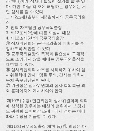
라 한다)에게 심사에 필요한 질의를 할 수 있
다. 다만, 다음 각 호에 해당하는 경우에는 서
면 심사를 할 수 있다.
1. 제2조제1호부터 제3호까지의 공무국외출
장
2. 전액 자부담인 공무국외출장
3. 제12조제2항에 따른 재심사 대상
4. 제12조제5항의 공무국외출장
④ 심사위원회는 공무국외출장 계획서를 수
정하도록 제안할 수 있다.
⑤ 공무국외출장의 목적과 필요성이 구체적
으로 소명되지 않을 때에는 공무국외출장을
제한할 수 있다.
⑥ 심사위원회의 사무를 처리하기 위하여 심
사위원회에 간사 1명을 두되, 간사는 의회사
무처 총무담당관이 된다.
⑦ 위원장은 심사위원회의 심사 회의록을 의
회 홈페이지에 게시하여야 한다.
제10조(수당) 민간위원이 심사위원회의 회의
에 참석한 경우에는 예산의 범위에서
「경기
도 위원회 실비변상 조례」
에서 정하는 바에
따라 수당을 지급할 수 있다.
제11조(공무국외출장 제한 등) ① 의장은 다