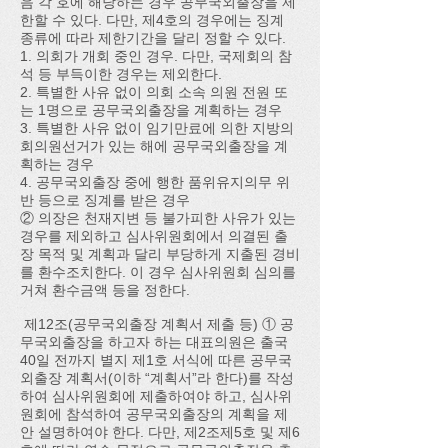
음 각 호에 해당하는 경우 공무국외출장을 제
한할 수 있다. 다만, 제4호의 경우에는 징계
종류에 따라 제한기간을 달리 정할 수 있다.
1. 의회가 개회 중인 경우. 다만, 국제회의 참
석 등 부득이한 경우는 제외한다.
2. 특별한 사유 없이 의회 소속 의원 전원 또
는 1명으로 공무국외출장을 계획하는 경우
3. 특별한 사유 없이 임기만료에 의한 지방의
회의원선거가 있는 해에 공무국외출장을 계
획하는 경우
4. 공무국외출장 중에 행한 품위유지의무 위
반 등으로 징계를 받은 경우
② 의장은 천재지변 등 불가피한 사유가 있는
경우를 제외하고 심사위원회에서 의결된 출
장 목적 및 계획과 달리 부당하게 지출된 경비
를 환수조치한다. 이 경우 심사위원회 심의를
거쳐 환수금액 등을 정한다.
제12조(공무국외출장 계획서 제출 등) ① 공
무국외출장을 하고자 하는 대표의원은 출국
40일 전까지 별지 제1호 서식에 따른 공무국
외출장 계획서(이하 “계획서”라 한다)를 작성
하여 심사위원회에 제출하여야 하고, 심사위
원회에 참석하여 공무국외출장의 계획을 제
안 설명하여야 한다. 다만, 제2조제5호 및 제6