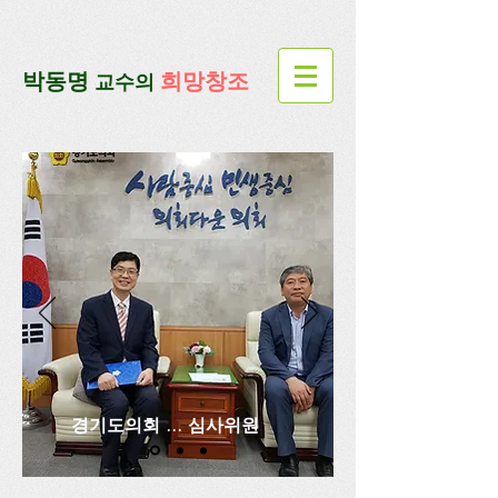
google-site-verification=lUax-
TmVmB2pe1BENM0elBbRYE5kDaKXLTRi7xcacxI
google-site-
verification=4u3_jbsnYaeGGs32JV5SYTo_mHzlbQBl6OygXhmgX7c
​박동명
희망창조
교수의
경기도의회 ... 심사위원