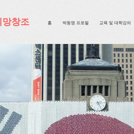
ification=4u3_jbsnYaeGGs32JV5SYTo_mHzlbQBl6OygXhmgX7c
희망창조
홈
박동명 프로필
교육 및 대학강의