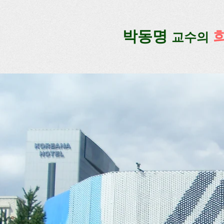
google-site-verification=lUax-TmVmB2pe1BENM0elBbRYE5kDaKXLTRi7xcacxI
google-site-ver
​박동명
교수의