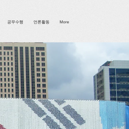
공무수행
언론활동
More