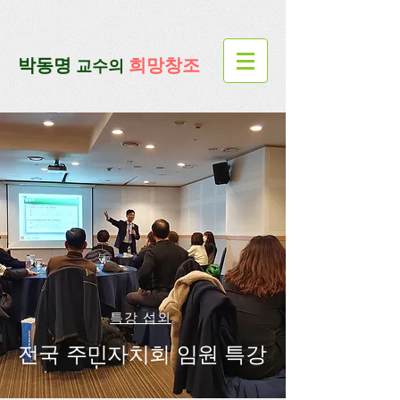
google-site-verification=lUax-
TmVmB2pe1BENM0elBbRYE5kDaKXLTRi7xcacxI
google-site-
verification=4u3_jbsnYaeGGs32JV5SYTo_mHzlbQBl6OygXhmgX7c
​박동명
희망창조
교수의
특강 섭외
전국 주민자치회 임원 특강