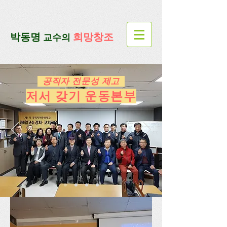
google-site-verification=lUax-
TmVmB2pe1BENM0elBbRYE5kDaKXLTRi7xcacxI
google-site-
verification=4u3_jbsnYaeGGs32JV5SYTo_mHzlbQBl6OygXhmgX7c
​박동명
희망창조
교수의
공직자 전문성 제고
저서 갖기 운동본부