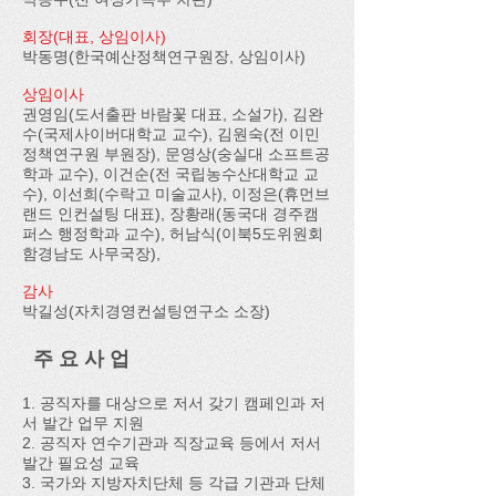
회장(대표, 상임이사)
박동명(한국예산정책연구원장, 상임이사)
상임이사
권영임(도서출판 바람꽃 대표, 소설가), 김완
수(국제사이버대학교 교수), 김원숙(전 이민
정책연구원 부원장), 문영상(숭실대 소프트공
학과 교수), 이건순(전 국립농수산대학교 교
수), 이선희(수락고 미술교사), 이정은(휴먼브
랜드 인컨설팅 대표), 장황래(동국대 경주캠
퍼스 행정학과 교수), 허남식(이북5도위원회
함경남도 사무국장),
감사
박길성(자치경영컨설팅연구소 소장)
주 요 사 업
1. 공직자를 대상으로 저서 갖기 캠페인과 저
서 발간 업무 지원
2. 공직자 연수기관과 직장교육 등에서 저서
발간 필요성 교육
3. 국가와 지방자치단체 등 각급 기관과 단체