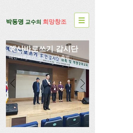
google-site-verification=lUax-
TmVmB2pe1BENM0elBbRYE5kDaKXLTRi7xcacxI
google-site-
verification=4u3_jbsnYaeGGs32JV5SYTo_mHzlbQBl6OygXhmgX7c
​박동명
희망창조
교수의
예산바로쓰기 감시단
예산바로쓰기 도민감시단 출범