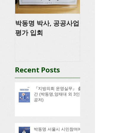
박동명 박사, 공공사업
박동명, 충남도의
평가 입회
강
Recent Posts
『지방의회 운영실무』 출
간 (박동명,양재대 외 3인
공저)
박동명 서울시 시민참여예