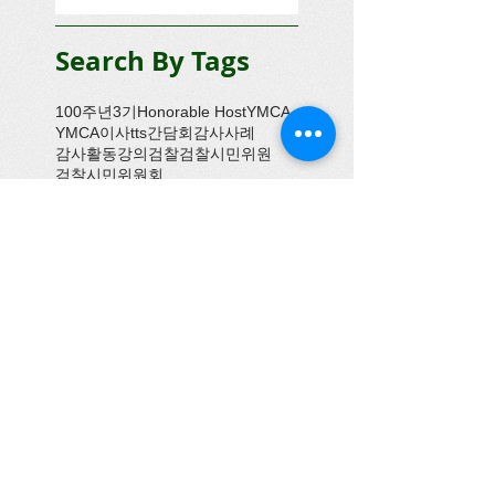
Search By Tags
100주년
3기
Honorable Host
YMCA
YMCA이사
tts
간담회
감사사례
감사활동
강의
검찰
검찰시민위원
검찰시민위원회
경기농식품유통진흥원
경기도의회
경기도주민참여예산연구회
경기도지사
고려대학교
공공사업감시
공무국외여행
공무국외출장심사
공무국외활동
공무해외여행
공소제기
공저본
공정성
공직자들의 참여
공직자전문성제고저서갖기운동본부
관악구의회
괌
광역의회
교육인증
교회
구례군의회
국가균형발전위원회
국민감시단
국민권익위원회
국민토론회
국토교통부
기독교
기부식품
기획행정
김홍신
대한민국을 감동케 하라