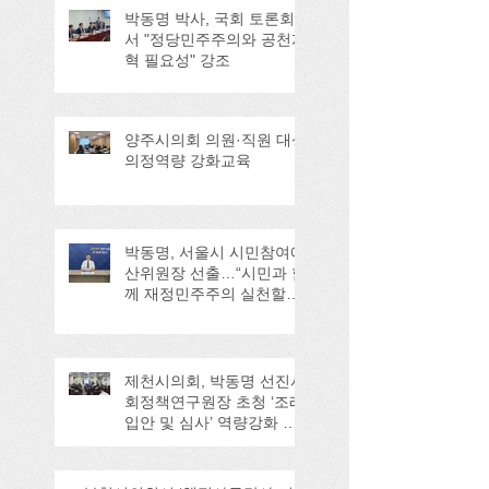
박동명 박사, 국회 토론회
서 "정당민주주의와 공천개
혁 필요성" 강조
양주시의회 의원·직원 대상
의정역량 강화교육
박동명, 서울시 시민참여예
산위원장 선출…“시민과 함
께 재정민주주의 실천할
것”
제천시의회, 박동명 선진사
회정책연구원장 초청 ‘조례
입안 및 심사’ 역량강화 교
육