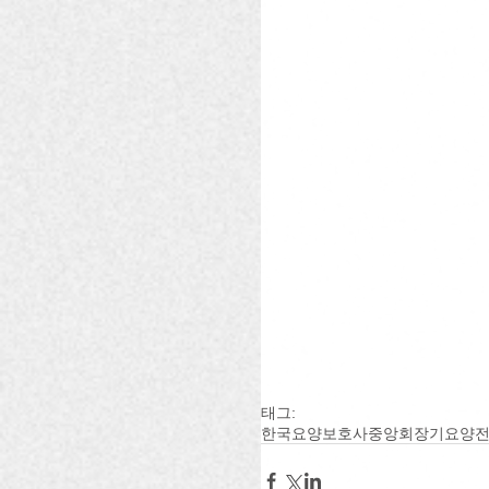
태그:
한국요양보호사중앙회
장기요양