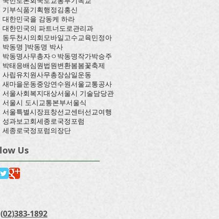
국민토론회
국토교통부
기독교
기부식품
기획행정
김홍신
대한민국을 감동케 하라
대한민국의 파트너
도로관리과
동두천시의회
모바일고수교육
민정아
박동명 ]
박동명 박사
박동명사무총자ㅇ
박동명작가
박승주
박태응
배심원
법원
변환
봄
봄꽃축제
사립유치원
사무총장
삼일운동
새마을운동중앙연수원
서울교통공사
서울사회복지대상
서울시 기술담당관
서울시 도시교통본부
서울식
서울특별시장표창
선교센터
선교여행
성과보고회
세종로국정포럼
세종로국정포럼의장단
llow Us
(
02)383-1892