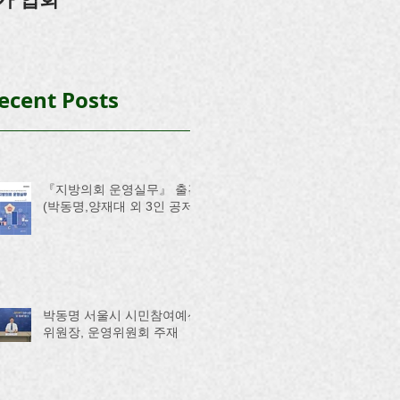
ecent Posts
『지방의회 운영실무』 출간
(박동명,양재대 외 3인 공저)
박동명 서울시 시민참여예산
위원장, 운영위원회 주재