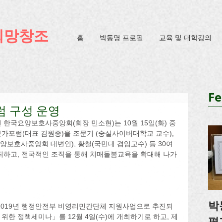
ification=4u3_jbsnYaeGGs32JV5SYTo_mHzlbQBl6OygXhmgX7c
희망창조
홈
박동명 프로필
교육 및 대학강의
Fe
 구성 운영
한국요양보호사중앙회(회장 민소현)는 10월 15일(화) 중
가포럼(대표 김원종)을 조문기 (숭실사이버대학교 교수), 
양보호사중앙회 대변인), 황철(국민대 겸임교수) 등 30여
최하고, 전국적인 조직을 통해 치매돌봄교육을 확대해 나가
박
, 2019년 행정안전부 비영리민간단체 지원사업으로 추진되
한 정책세미나」를 12월 4일(수)에 개최하기로 하고, 제
평