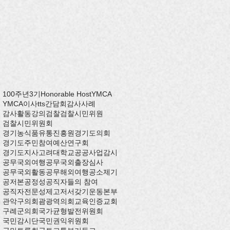
100주년
3기
Honorable Host
YMCA
YMCA이사
tts
간담회
감사사례
감사활동
강의
검찰
검찰시민위원
검찰시민위원회
경기농식품유통진흥원
경기도의회
경기도주민참여예산연구회
경기도지사
고려대학교
공공사업감시
공무국외여행
공무국외출장심사
공무국외활동
공무해외여행
공소제기
공저본
공정성
공직자들의 참여
공직자전문성제고저서갖기운동본부
관악구의회
괌
광역의회
교육인증
교회
구례군의회
국가균형발전위원회
국민감시단
국민권익위원회