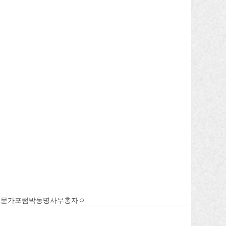
전문가포럼
박동명사무총자ㅇ