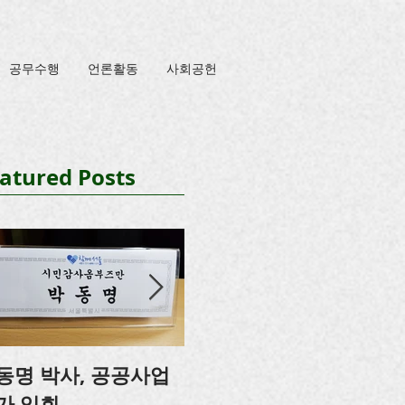
공무수행
언론활동
사회공헌
atured Posts
동명 박사, 공공사업
박동명, 충남도의회 특
가 입회
강