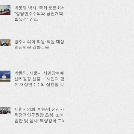
박동명 박사, 국회 토론회서
"정당민주주의와 공천개혁
필요성" 강조
양주시의회 의원·직원 대상
의정역량 강화교육
박동명, 서울시 시민참여예
산위원장 선출…“시민과 함
께 재정민주주의 실천할 것”
제천시의회, 박동명 선진사
회정책연구원장 초청 ‘조례
입안 및 심사’ 역량강화 교육