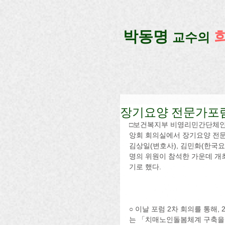
google-site-verification=lUax-TmVmB2pe1BENM0elBbRYE5kDaKXLTRi7xcacxI
google-site-ver
​박동명
교수의
장기요양 전문가포럼
□보건복지부 비영리민간단체인 
앙회 회의실에서 장기요양 전문
김상일(변호사), 김민화(한국요
명의 위원이 참석한 가운데 개
기로 했다.
○ 이날 포럼 2차 회의를 통해
는 「치매노인돌봄체계 구축을 위