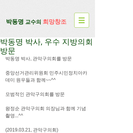
google-site-verification=lUax-
TmVmB2pe1BENM0elBbRYE5kDaKXLTRi7xcacxI
google-site-
verification=4u3_jbsnYaeGGs32JV5SYTo_mHzlbQBl6OygXhmgX7c
​박동명
희망창조
교수의
박동명 박사, 우수 지방의회
방문
박동명 박사, 관악구의회를 방문
중앙선거관리위원회 민주시민정치아카
데미 원우들과 함께~~^^ 
모범적인 관악구의회를 방문 
왕정순 관악구의회 의장님과 함께 기념
촬영...^^ 
(2019.03.21, 관악구의회)