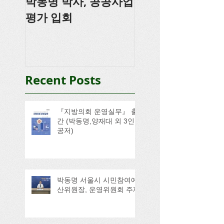
박동명 박사, 공공사업
박동명, 충남도의
평가 입회
강
Recent Posts
『지방의회 운영실무』 출
간 (박동명,양재대 외 3인
공저)
박동명 서울시 시민참여예
산위원장, 운영위원회 주재