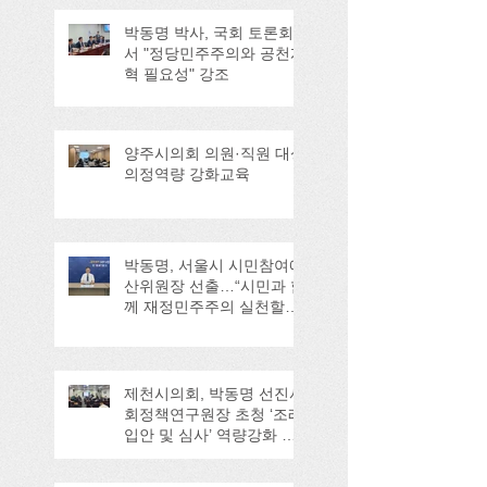
박동명 박사, 국회 토론회
서 "정당민주주의와 공천개
혁 필요성" 강조
양주시의회 의원·직원 대상
의정역량 강화교육
박동명, 서울시 시민참여예
산위원장 선출…“시민과 함
께 재정민주주의 실천할
것”
제천시의회, 박동명 선진사
회정책연구원장 초청 ‘조례
입안 및 심사’ 역량강화 교
육