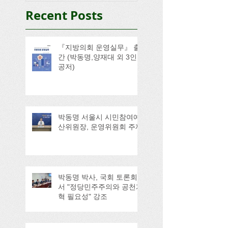
Recent Posts
『지방의회 운영실무』 출
간 (박동명,양재대 외 3인
공저)
박동명 서울시 시민참여예
산위원장, 운영위원회 주재
박동명 박사, 국회 토론회
서 "정당민주주의와 공천개
혁 필요성" 강조