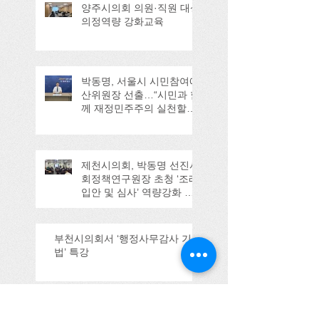
양주시의회 의원·직원 대상
의정역량 강화교육
박동명, 서울시 시민참여예
산위원장 선출…“시민과 함
께 재정민주주의 실천할
것”
제천시의회, 박동명 선진사
회정책연구원장 초청 ‘조례
입안 및 심사’ 역량강화 교
육
부천시의회서 ‘행정사무감사 기
법’ 특강
전북 순창군의회, , 박동명