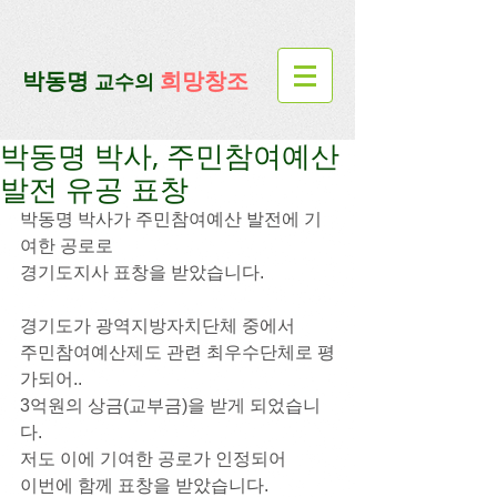
google-site-verification=lUax-
TmVmB2pe1BENM0elBbRYE5kDaKXLTRi7xcacxI
google-site-
verification=4u3_jbsnYaeGGs32JV5SYTo_mHzlbQBl6OygXhmgX7c
​박동명
희망창조
교수의
박동명 박사, 주민참여예산
발전 유공 표창
박동명 박사가 주민참여예산 발전에 기
여한 공로로
경기도지사 표창을 받았습니다.
경기도가 광역지방자치단체 중에서
주민참여예산제도 관련 최우수단체로 평
가되어..
3억원의 상금(교부금)을 받게 되었습니
다.
저도 이에 기여한 공로가 인정되어 
이번에 함께 표창을 받았습니다.