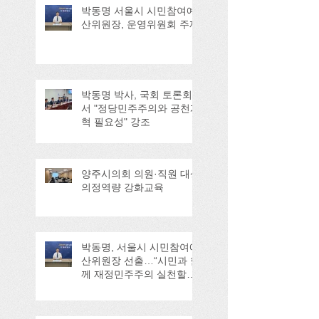
박동명 서울시 시민참여예
산위원장, 운영위원회 주재
박동명 박사, 국회 토론회
서 "정당민주주의와 공천개
혁 필요성" 강조
양주시의회 의원·직원 대상
의정역량 강화교육
박동명, 서울시 시민참여예
산위원장 선출…“시민과 함
께 재정민주주의 실천할
것”