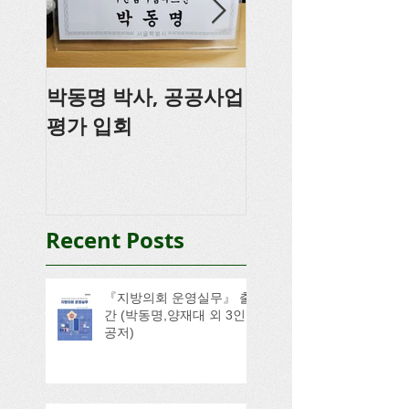
박동명 박사, 공공사업
박동명, 충남도의
평가 입회
강
Recent Posts
『지방의회 운영실무』 출
간 (박동명,양재대 외 3인
공저)