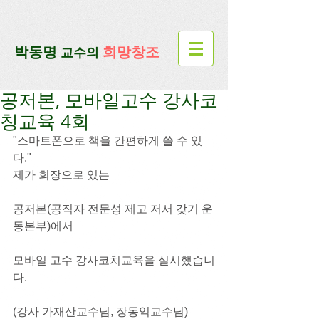
google-site-verification=lUax-
TmVmB2pe1BENM0elBbRYE5kDaKXLTRi7xcacxI
google-site-
verification=4u3_jbsnYaeGGs32JV5SYTo_mHzlbQBl6OygXhmgX7c
​박동명
희망창조
교수의
공저본, 모바일고수 강사코
칭교육 4회
"스마트폰으로 책을 간편하게 쓸 수 있
다."
제가 회장으로 있는
공저본(공직자 전문성 제고 저서 갖기 운
동본부)에서 
모바일 고수 강사코치교육을 실시했습니
다.
(강사 가재산교수님, 장동익교수님)