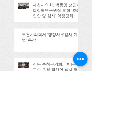
제천시의회, 박동명 선진사
회정책연구원장 초청 ‘조례
입안 및 심사’ 역량강화 교
육
부천시의회서 ‘행정사무감사 기
법’ 특강
전북 순창군의회, , 박동명
교수 초청 결산안 심사 역
량강화 교육 실시
제주특별자치도서 생성형 AI 활
용 자치법규 입법 강의
울산시의회 강의