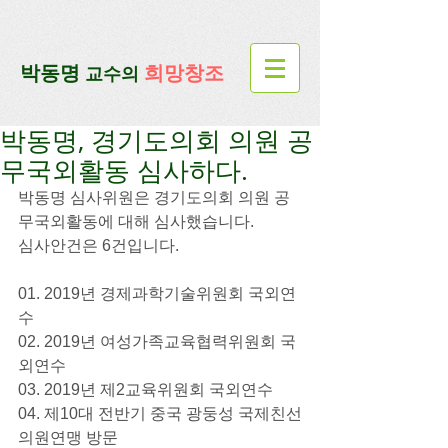
google-site-verification=lUax-
TmVmB2pe1BENM0elBbRYE5kDaKXLTRi7xcacxI
google-site-
verification=4u3_jbsnYaeGGs32JV5SYTo_mHzlbQBl6OygXhmgX7c
​박동명
희망창조
교수의
박동명, 경기도의회 의원 공
무국외활동 심사하다.
박동명 심사위원은 경기도의회 의원 공
무국외활동에 대해 심사했습니다.
심사안건은 6건입니다.
01. 2019년 경제과학기술위원회 국외연
수
02. 2019년 여성가족교육협력위원회 국
외연수
03. 2019년 제2교육위원회 국외연수
04. 제10대 전반기 중국 광둥성 국제친선
의원연맹 방문