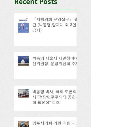
Recent Posts
『지방의회 운영실무』 출
간 (박동명,양재대 외 3인
공저)
박동명 서울시 시민참여예
산위원장, 운영위원회 주재
박동명 박사, 국회 토론회
서 "정당민주주의와 공천개
혁 필요성" 강조
양주시의회 의원·직원 대상