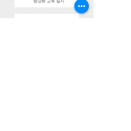
량강화 교육 실시
제주특별자치도서 생성형 AI 활
용 자치법규 입법 강의
울산시의회 강의
(2025.09.11)
Search By Tags
100주년
3기
Honorable Host
YMCA
YMCA이사
tts
간담회
감사사례
감사활동
강의
검찰
검찰시민위원
검찰시민위원회
경기농식품유통진흥원
경기도의회
경기도주민참여예산연구회
경기도지사
고려대학교