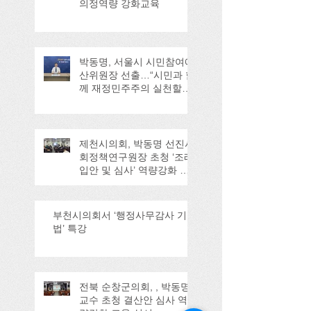
의정역량 강화교육
박동명, 서울시 시민참여예
산위원장 선출…“시민과 함
께 재정민주주의 실천할
것”
제천시의회, 박동명 선진사
회정책연구원장 초청 ‘조례
입안 및 심사’ 역량강화 교
육
부천시의회서 ‘행정사무감사 기
법’ 특강
전북 순창군의회, , 박동명
교수 초청 결산안 심사 역