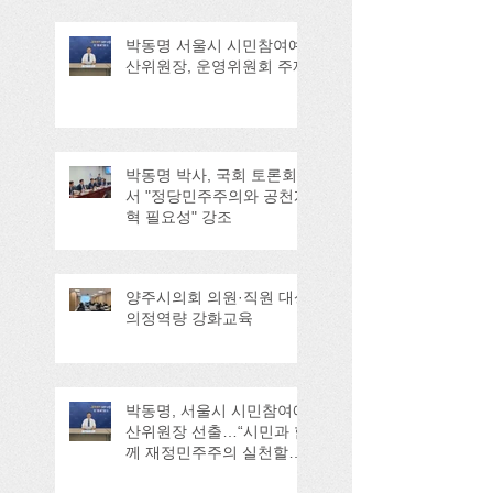
박동명 서울시 시민참여예
산위원장, 운영위원회 주재
박동명 박사, 국회 토론회
서 "정당민주주의와 공천개
혁 필요성" 강조
양주시의회 의원·직원 대상
의정역량 강화교육
박동명, 서울시 시민참여예
산위원장 선출…“시민과 함
께 재정민주주의 실천할
것”