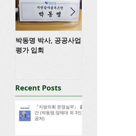
박동명 박사, 공공사업
박동명, 충남도의
평가 입회
강
Recent Posts
『지방의회 운영실무』 출
간 (박동명,양재대 외 3인
공저)