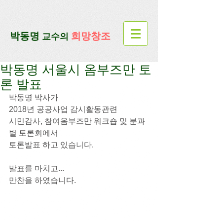
google-site-verification=lUax-
TmVmB2pe1BENM0elBbRYE5kDaKXLTRi7xcacxI
google-site-
verification=4u3_jbsnYaeGGs32JV5SYTo_mHzlbQBl6OygXhmgX7c
​박동명
희망창조
교수의
박동명 서울시 옴부즈만 토
론 발표
박동명 박사가
2018년 공공사업 감시활동관련
시민감사, 참여옴부즈만 워크숍 및 분과
별 토론회에서
토론발표 하고 있습니다.
발표를 마치고...
만찬을 하였습니다.