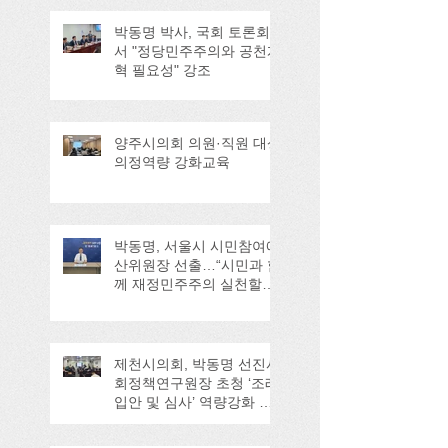
박동명 박사, 국회 토론회
서 "정당민주주의와 공천개
혁 필요성" 강조
양주시의회 의원·직원 대상
의정역량 강화교육
박동명, 서울시 시민참여예
산위원장 선출…“시민과 함
께 재정민주주의 실천할
것”
제천시의회, 박동명 선진사
회정책연구원장 초청 ‘조례
입안 및 심사’ 역량강화 교
육