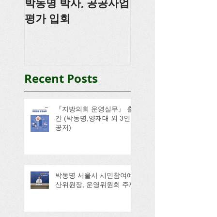
박동명 박사, 공공사업
박동명, 충남도의
평가 입회
강
Recent Posts
『지방의회 운영실무』 출
간 (박동명,양재대 외 3인
공저)
박동명 서울시 시민참여예
산위원장, 운영위원회 주재