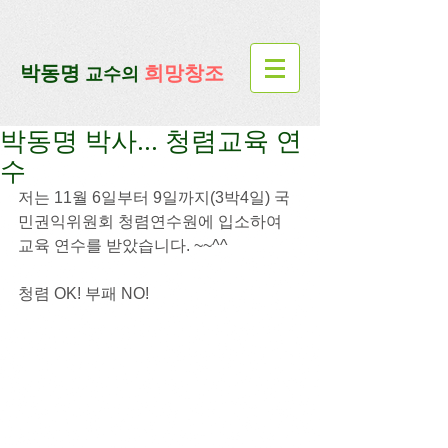
google-site-verification=lUax-
TmVmB2pe1BENM0elBbRYE5kDaKXLTRi7xcacxI
google-site-
verification=4u3_jbsnYaeGGs32JV5SYTo_mHzlbQBl6OygXhmgX7c
​박동명
희망창조
교수의
박동명 박사... 청렴교육 연
수
저는 11월 6일부터 9일까지(3박4일) 국
민권익위원회 청렴연수원에 입소하여 
교육 연수를 받았습니다. ~~^^
청렴 OK! 부패 NO!